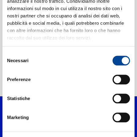
analizzare il nostro traffico. Condividiamo inoltre
informazioni sul modo in cui utilizza il nostro sito con i
ILLINOIS JACQUET
nostri partner che si occupano di analisi dei dati web,
CONTATTI
Flying Home
pubblicità e social media, i quali potrebbero combinarle
LIVE ON THE ED SULLIVAN SHOW, JULY 10, 1949
con altre informazioni che ha fornito loro o che hanno
Digitale
raccolto dal suo utilizzo dei loro servizi.
NEWSLETTER
Selezione
Necessari
del
consenso
Preferenze
Home Jazz
>
Artisti
>
Illinois Jacquet
Statistiche
Marketing