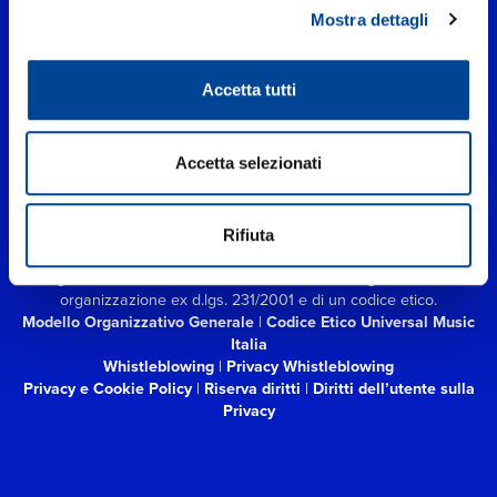
Mostra dettagli
Accetta tutti
UNIVERSAL MUSIC ITALIA s.r.l. (Società con unico socio) | Via
Nervesa, 21 - 20139 Milano
Accetta selezionati
P.IVA IT03802730154 Iscritta al REA di Milano con il numero
966135 in data 29/06/1977
Capitale sociale Euro 2.000.000
interamente versato.
Universal Music Italia, nel rispetto delle best practices in tema di
Rifiuta
corporate compliance ed al fine di migliorare i rapporti con tutti
gli stakeholders,
si è dotata di un modello di gestione e
organizzazione ex d.lgs. 231/2001 e di un codice etico.
Modello Organizzativo Generale
|
Codice Etico Universal Music
Italia
Whistleblowing
|
Privacy Whistleblowing
Privacy e Cookie Policy
|
Riserva diritti
|
Diritti dell’utente sulla
Privacy