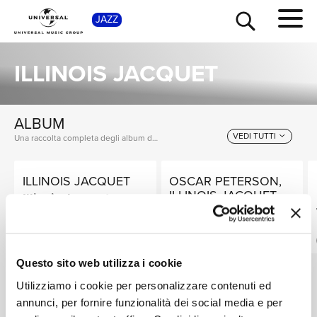
JAZZ
SHOP
ILLINOIS JACQUET
ALBUM
VEDI TUTTI
Una raccolta completa degli album di Illinois Jacquet, dalle prime produzioni ai successi più recenti.
ILLINOIS JACQUET
OSCAR PETERSON,
TOUR
NEWS
ILLINOIS JACQUET,
Illinois Jacquet
HERB ELLIS
Collates
Jazz At The
Philharmonic: Blues
Digitale
In Chicago 1955
MFIT
RICERCA
Digitale
Questo sito web utilizza i cookie
Utilizziamo i cookie per personalizzare contenuti ed
SINGOLI
CHI SIAMO
annunci, per fornire funzionalità dei social media e per
I singoli più rappresentativi di Illinois Jacquet, tra successi storici e nuove uscite.