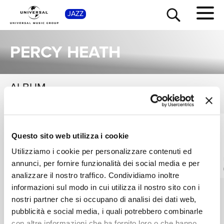
SHOP
JAZZ
PERCY HEATH
ALBUM
VEDI TUTTI
TOUR
NEWS
Una raccolta completa degli album di Percy Heath, dalle prime produzioni ai successi più recenti.
MILT JACKSON,
JIMMY HEATH,
RICERCA
Questo sito web utilizza i cookie
JOHN LEWIS, PERCY
FREDDIE HUBBARD,
HEATH
JULIUS WATKINS
Milt Jackson With
Triple Threat
Utilizziamo i cookie per personalizzare contenuti ed
John Lewis, Percy
Digitale
annunci, per fornire funzionalità dei social media e per
Heath, Kenny Clarke,
CHI SIAMO
Vinile
SHM CD
Digitale
analizzare il nostro traffico. Condividiamo inoltre
Lou Donaldson And
The Thelonious Monk
informazioni sul modo in cui utilizza il nostro sito con i
Quintet
nostri partner che si occupano di analisi dei dati web,
CONTATTI
pubblicità e social media, i quali potrebbero combinarle
con altre informazioni che ha fornito loro o che hanno