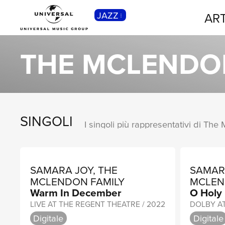
JAZZ
ART
CLASSICA
Musica Classica, Sinfonica,
THE MCLENDO
Contemporanea, Moderna...
SINGOLI
I singoli più rappresentativi di The
SAMARA JOY, THE
SAMARA
MCLENDON FAMILY
MCLEN
Warm In December
O Holy
LIVE AT THE REGENT THEATRE / 2022
DOLBY A
Digitale
Digitale