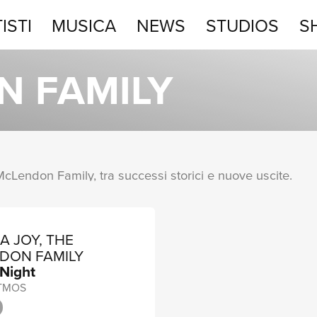
ISTI
MUSICA
NEWS
STUDIOS
S
STUDIOS
N FAMILY
SHOP
 McLendon Family, tra successi storici e nuove uscite.
 JOY, THE
DON FAMILY
 Night
TMOS