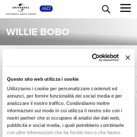
SHOP
JAZZ
WILLIE BOBO
ALBUM
TOUR
NEWS
VEDI TUTTI
Una raccolta completa degli album di Willie Bobo, dalle prime produzioni ai successi più recenti.
WILLIE BOBO
WILLIE BOBO
RICERCA
Questo sito web utilizza i cookie
Juicy
Spanish Grease
Utilizziamo i cookie per personalizzare contenuti ed
Digitale
Digitale
annunci, per fornire funzionalità dei social media e per
CHI SIAMO
analizzare il nostro traffico. Condividiamo inoltre
informazioni sul modo in cui utilizza il nostro sito con i
nostri partner che si occupano di analisi dei dati web,
CONTATTI
pubblicità e social media, i quali potrebbero combinarle
con altre informazioni che ha fornito loro o che hanno