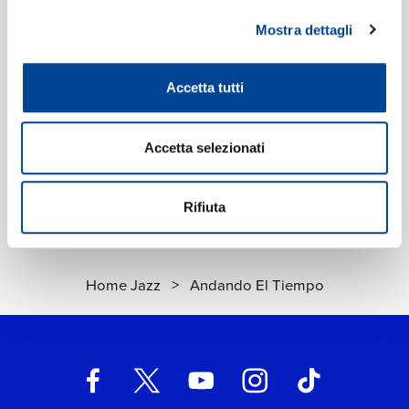
Digitale
eAlbum Audio
Data di pubblicazione:
06.05.2016
Mostra dettagli
UPC:
00602547797124
Accetta tutti
Etichetta:
ECM Records
Accetta selezionati
Rifiuta
Home Jazz
>
Andando El Tiempo