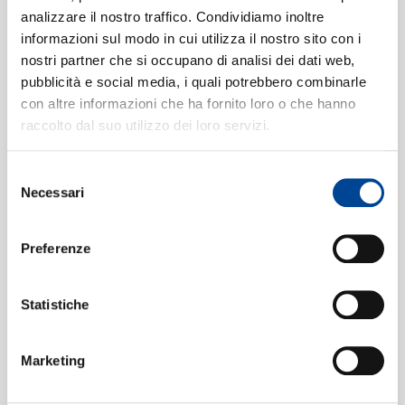
Naked Bridges / Diving Brides
5
analizzare il nostro traffico. Condividiamo inoltre
10:05
informazioni sul modo in cui utilizza il nostro sito con i
Carla Bley, Steve Swallow, Andy Sheppard
nostri partner che si occupano di analisi dei dati web,
CONTATTI
pubblicità e social media, i quali potrebbero combinarle
con altre informazioni che ha fornito loro o che hanno
raccolto dal suo utilizzo dei loro servizi.
Formati disponibili:
Selezione
Digitale
eAlbum Audio + Booklet HD
Necessari
NEWSLETT
del
Data di pubblicazione:
19.06.2017
consenso
UPC:
00602547797148
Preferenze
Digitale
eAlbum Audio + Booklet HD
Statistiche
Data di pubblicazione:
19.06.2017
UPC:
00602547797131
Marketing