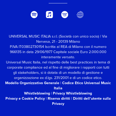
UNIVERSAL MUSIC ITALIA s.r.l. (Società con unico socio) | Via
Nervesa, 21 - 20139 Milano
P.IVA IT03802730154 Iscritta al REA di Milano con il numero
966135 in data 29/06/1977
Capitale sociale Euro 2.000.000
interamente versato.
Universal Music Italia, nel rispetto delle best practices in tema di
corporate compliance ed al fine di migliorare i rapporti con tutti
gli stakeholders,
si è dotata di un modello di gestione e
organizzazione ex d.lgs. 231/2001 e di un codice etico.
Modello Organizzativo Generale
|
Codice Etico Universal Music
Italia
Whistleblowing
|
Privacy Whistleblowing
Privacy e Cookie Policy
|
Riserva diritti
|
Diritti dell’utente sulla
Privacy