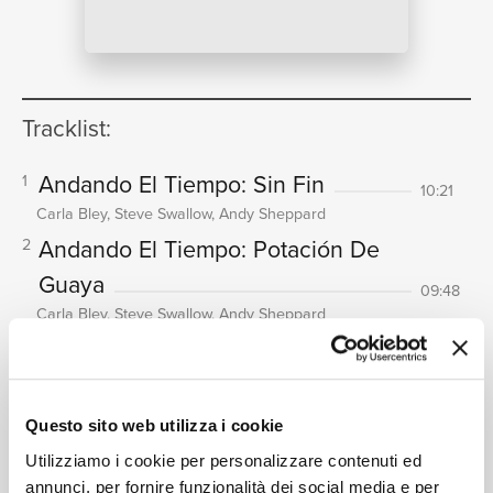
NEWS
Tracklist:
RICERCA
Andando El Tiempo: Sin Fin
1
10:21
Carla Bley, Steve Swallow, Andy Sheppard
Andando El Tiempo: Potación De
2
Guaya
CHI
09:48
Carla Bley, Steve Swallow, Andy Sheppard
Andando El Tiempo: Camino Al
3
Volver
08:27
Carla Bley, Steve Swallow, Andy Sheppard
Questo sito web utilizza i cookie
SIAMO
Saints Alive!
4
08:35
Utilizziamo i cookie per personalizzare contenuti ed
Carla Bley, Steve Swallow, Andy Sheppard
annunci, per fornire funzionalità dei social media e per