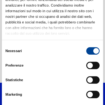
CHI SIAMO
analizzare il nostro traffico. Condividiamo inoltre
informazioni sul modo in cui utilizza il nostro sito con i
CARLA BLEY, ANDY
nostri partner che si occupano di analisi dei dati web,
SHEPPARD, STEVE
CONTATTI
SWALLOW
Life Goes On: Life
pubblicità e social media, i quali potrebbero combinarle
Goes On
con altre informazioni che ha fornito loro o che hanno
INSTANT GRAT
raccolto dal suo utilizzo dei loro servizi.
Digitale
NEWSLETTER
Selezione
Necessari
del
consenso
Preferenze
Home Jazz
>
Artisti
>
Carla Bley
Statistiche
Marketing