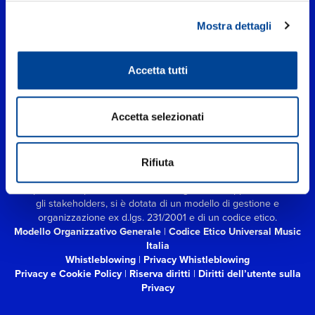
Mostra dettagli
Accetta tutti
UNIVERSAL MUSIC ITALIA s.r.l. (Società con unico socio) | Via
Accetta selezionati
Nervesa, 21 - 20139 Milano
P.IVA IT03802730154 Iscritta al REA di Milano con il numero
966135 in data 29/06/1977
Capitale sociale Euro 2.000.000
interamente versato.
Rifiuta
Universal Music Italia, nel rispetto delle best practices in tema di
corporate compliance ed al fine di migliorare i rapporti con tutti
gli stakeholders,
si è dotata di un modello di gestione e
organizzazione ex d.lgs. 231/2001 e di un codice etico.
Modello Organizzativo Generale
|
Codice Etico Universal Music
Italia
Whistleblowing
|
Privacy Whistleblowing
Privacy e Cookie Policy
|
Riserva diritti
|
Diritti dell’utente sulla
Privacy