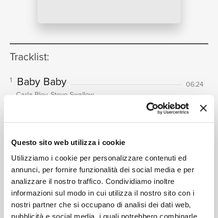
NEWS
Tracklist:
RICERCA
Baby Baby
1
06:24
Carla Bley, Steve Swallow
Walking Batteriewoman
2
03:57
Carla Bley, Steve Swallow
CHI SIAMO
Útviklingssang
3
04:38
Questo sito web utilizza i cookie
Carla Bley, Steve Swallow
Utilizziamo i cookie per personalizzare contenuti ed
Ladies In Mercedes
4
05:41
annunci, per fornire funzionalità dei social media e per
Carla Bley, Steve Swallow
analizzare il nostro traffico. Condividiamo inoltre
CONTATTI
Romantic Notions # 3
informazioni sul modo in cui utilizza il nostro sito con i
5
06:58
nostri partner che si occupano di analisi dei dati web,
Carla Bley, Steve Swallow
pubblicità e social media, i quali potrebbero combinarle