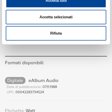
Accetta tutti
Accetta selezionati
Rifiuta
VEDI LA TRACKLIST COMPLETA
Formati disponibili:
Digitale
eAlbum Audio
Data di pubblicazione:
07.11.1988
UPC:
00042283734524
Etichetta:
Watt