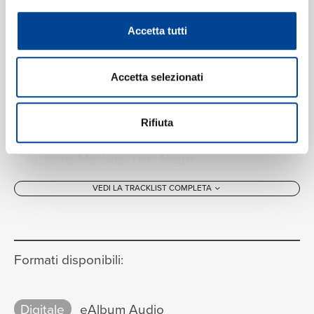
Robert Wyatt, Carla Bley, Kevin Coyne, Chris Spedding,
Ron McClure, Clare Maher
Accetta tutti
When I Run
12
02:05
Robert Wyatt, Carla Bley, Kevin Coyne, Chris Spedding,
Accetta selezionati
Ron McClure, Clare Maher
Sometimes I See People
13
04:11
Robert Wyatt, Carla Bley, Kevin Coyne, Chris Spedding,
Rifiuta
Ron McClure, Clare Maher
Around Me Sits The Night
14
04:15
Robert Wyatt, Carla Bley, Kevin Coyne, Chris Spedding,
VEDI LA TRACKLIST COMPLETA
Ron McClure, Clare Maher
She Was Looking Down
15
03:26
Robert Wyatt, Carla Bley, Kevin Coyne, Chris Spedding,
Ron McClure, Clare Maher
Formati disponibili:
For Instance
16
02:56
Robert Wyatt, Carla Bley, Kevin Coyne, Chris Spedding,
Ron McClure, Clare Maher
Digitale
eAlbum Audio