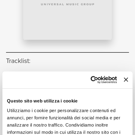
NEWS
RICERCA
Tracklist:
Part One (Number Six)
1
04:59
Jack Bruce, Carla Bley, Don Cherry
CHI SIAMO
Part Two (Number Six)
2
04:49
Questo sito web utilizza i cookie
Jack Bruce, Carla Bley, Don Cherry
Part Three (Number Six)
3
Utilizziamo i cookie per personalizzare contenuti ed
05:47
annunci, per fornire funzionalità dei social media e per
Jack Bruce, Carla Bley, Don Cherry
analizzare il nostro traffico. Condividiamo inoltre
Part Four (Number Six)
4
02:05
informazioni sul modo in cui utilizza il nostro sito con i