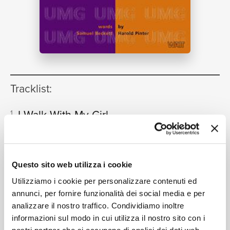
NEWS
RICERCA
Tracklist:
I Walk With My Girl
1
09:43
Robert Wyatt, Carla Bley, Kevin Coyne, Chris Spedding,
Ron McClure, Clare Maher
CHI SIAMO
I Watch The Clouds
2
09:24
Questo sito web utilizza i cookie
Robert Wyatt, Carla Bley, Kevin Coyne, Chris Spedding,
Ron McClure, Clare Maher
Utilizziamo i cookie per personalizzare contenuti ed
It Is Curiously Hot
annunci, per fornire funzionalità dei social media e per
3
04:43
analizzare il nostro traffico. Condividiamo inoltre
Robert Wyatt, Carla Bley, Kevin Coyne, Chris Spedding,
informazioni sul modo in cui utilizza il nostro sito con i
Ron McClure, Clare Maher