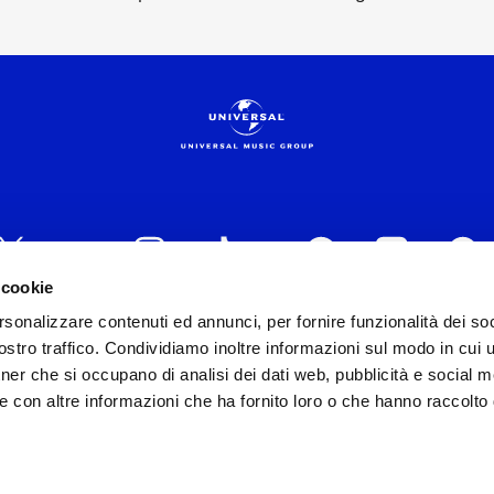
 cookie
rsonalizzare contenuti ed annunci, per fornire funzionalità dei soc
 ITALIA s.r.l. (Società con unico socio) | Via Nervesa, 2
stro traffico. Condividiamo inoltre informazioni sul modo in cui ut
30154 Iscritta al REA di Milano con il numero 966135 in 
tner che si occupano di analisi dei dati web, pubblicità e social m
Capitale sociale Euro 2.000.000 interamente versato.
e con altre informazioni che ha fornito loro o che hanno raccolto
st practices in tema di corporate compliance ed al fine di mig
modello di gestione e organizzazione ex d.lgs. 231/2001 e 
lo Organizzativo Generale
|
Codice Etico Universal Music 
Whistleblowing
|
Privacy Whistleblowing