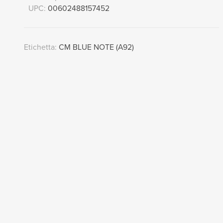
UPC:
00602488157452
Etichetta:
CM BLUE NOTE (A92)