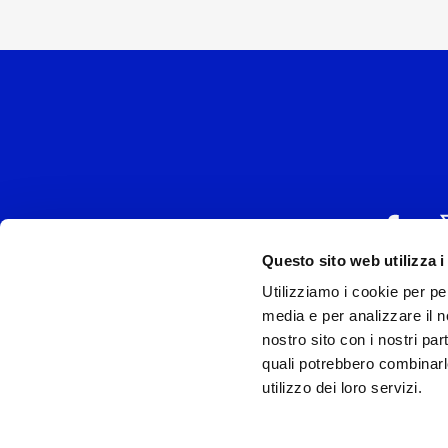
Questo sito web utilizza i
Utilizziamo i cookie per pe
UNIVERSAL MUSIC
media e per analizzare il no
P.IVA IT038027
nostro sito con i nostri par
quali potrebbero combinarl
Universal Music Italia, nel rispetto delle be
utilizzo dei loro servizi.
si è dotata di un 
Model