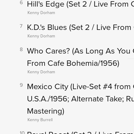
Hill's Edge
(Set 2 / Live From
6
Kenny Dorham
K.D.'s Blues
(Set 2 / Live Fro
7
Kenny Dorham
Who Cares? (As Long As You 
8
From Cafe Bohemia/1956)
Kenny Dorham
Mexico City
(Live-Set #4 from
9
U.S.A./1956; Alternate Take; R
Mastering)
Kenny Burrell
10