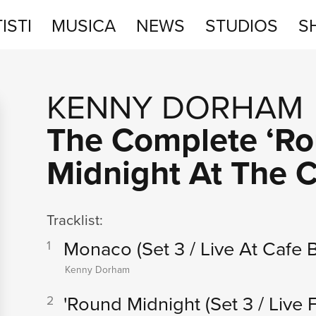
ISTI
MUSICA
NEWS
STUDIOS
S
STUDIOS
KENNY DORHAM
SHOP
The Complete ‘R
Midnight At The 
Tracklist:
Monaco
(Set 3 / Live At Cafe
1
Kenny Dorham
'Round Midnight
(Set 3 / Live
2