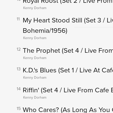
Royal Roost
(Set 2 / Live Fro
Kenny Dorham
My Heart Stood Still
(Set 3 / 
11
Bohemia/1956)
Kenny Dorham
The Prophet
(Set 4 / Live Fr
12
Kenny Dorham
K.D.'s Blues
(Set 1 / Live At C
13
Kenny Dorham
Riffin'
(Set 4 / Live From Cafe
14
Kenny Dorham
Who Cares? (As Long As You 
15