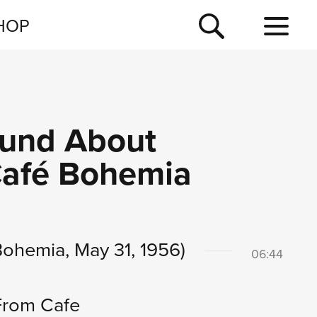
NEWSLETTER
HOP
TOUR
NEWS
ound About
Café Bohemia
 Bohemia, May 31, 1956)
06:44
 From Cafe