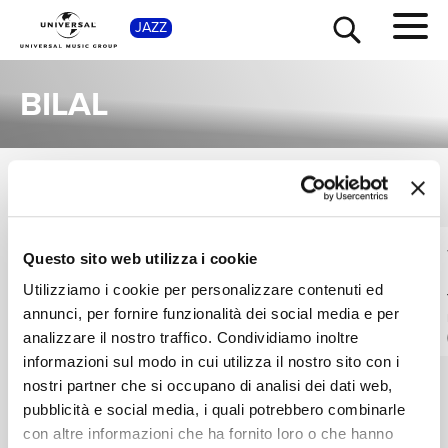
SHOP
JAZZ
BILAL
SINGOLI
TOUR
NEWS
VEDI TUTTI
I singoli più rappresentativi di Bilal, tra successi storici e nuove uscite.
MARCUS
PHILIP BAILEY, BILAL
RICERCA
Questo sito web utilizza i cookie
STRICKLAND TWI-
We're A Winner
Utilizziamo i cookie per personalizzare contenuti ed
LIFE, BILAL,
On My Mind
RADIO EDIT
PHAROAHE MONCH
annunci, per fornire funzionalità dei social media e per
REMIX
Digitale
CHI SIAMO
analizzare il nostro traffico. Condividiamo inoltre
Digitale
informazioni sul modo in cui utilizza il nostro sito con i
nostri partner che si occupano di analisi dei dati web,
CONTATTI
pubblicità e social media, i quali potrebbero combinarle
con altre informazioni che ha fornito loro o che hanno