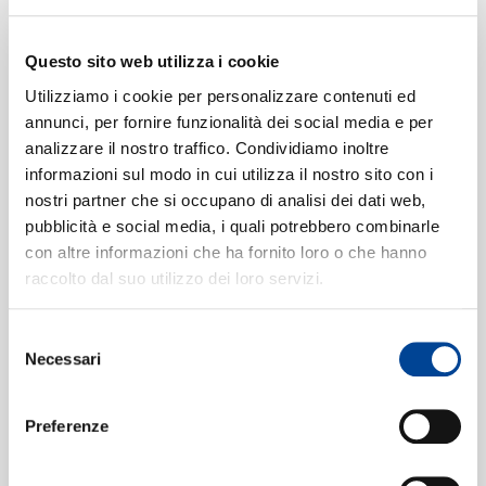
SIAMO
Questo sito web utilizza i cookie
Utilizziamo i cookie per personalizzare contenuti ed
annunci, per fornire funzionalità dei social media e per
analizzare il nostro traffico. Condividiamo inoltre
informazioni sul modo in cui utilizza il nostro sito con i
CONTATTI
nostri partner che si occupano di analisi dei dati web,
pubblicità e social media, i quali potrebbero combinarle
con altre informazioni che ha fornito loro o che hanno
raccolto dal suo utilizzo dei loro servizi.
Immergiti nelle sonorità più recenti del jazz
con la playlist Novità Jazz. Dalle nuove
Selezione
NEWSLET
promesse ai grandi nomi, esplora le tracce che
Necessari
del
stanno ridefinendo il panorama jazzistico
consenso
attuale. Seguici su @digsteritaly
Preferenze
di Digster Italy