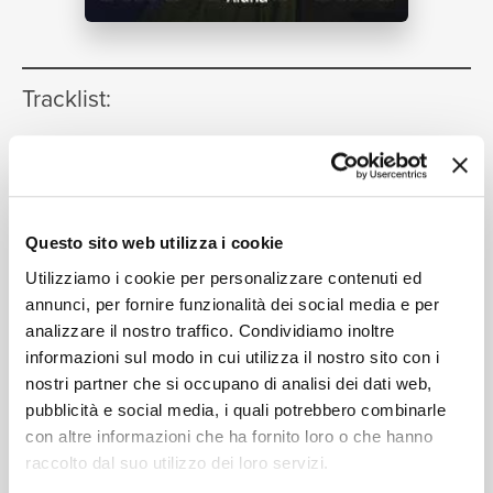
NEWS
Tracklist:
RICERCA
Supernova - City Sessions
(Live)
1
05:17
Aluna, Picard Brothers, Kaleena Zanders
Killing Me - City Sessions
(Live)
2
03:39
CHI SIAMO
Questo sito web utilizza i cookie
Aluna, TSHA
Running Blind - City Sessions
3
Utilizziamo i cookie per personalizzare contenuti ed
annunci, per fornire funzionalità dei social media e per
(Live)
04:42
analizzare il nostro traffico. Condividiamo inoltre
Aluna, Tchami, Kareen Lomax
informazioni sul modo in cui utilizza il nostro sito con i
CONTATTI
Underwater - City Sessions
(Live)
4
nostri partner che si occupano di analisi dei dati web,
03:38
pubblicità e social media, i quali potrebbero combinarle
Aluna, Route 94
con altre informazioni che ha fornito loro o che hanno
raccolto dal suo utilizzo dei loro servizi.