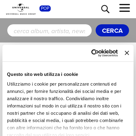
SHOP
POP
CERCA
TOUR
NEWS
La funzione di ricerca ti permette di trovare
Artisti, Album, Brani, Tour e News all'interno di
Questo sito web utilizza i cookie
RICERCA
tutto il catalogo Universal Music Italia.
Utilizziamo i cookie per personalizzare contenuti ed
annunci, per fornire funzionalità dei social media e per
CHI SIAMO
analizzare il nostro traffico. Condividiamo inoltre
informazioni sul modo in cui utilizza il nostro sito con i
nostri partner che si occupano di analisi dei dati web,
CONTATTI
pubblicità e social media, i quali potrebbero combinarle
con altre informazioni che ha fornito loro o che hanno
raccolto dal suo utilizzo dei loro servizi.