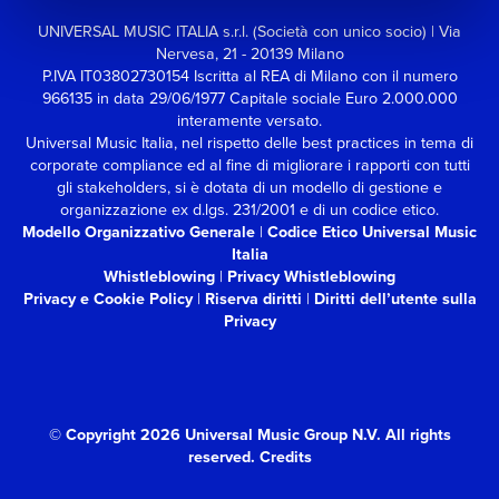
UNIVERSAL MUSIC ITALIA s.r.l. (Società con unico socio) | Via
Nervesa, 21 - 20139 Milano
P.IVA IT03802730154 Iscritta al REA di Milano con il numero
966135 in data 29/06/1977
Capitale sociale Euro 2.000.000
interamente versato.
Universal Music Italia, nel rispetto delle best practices in tema di
corporate compliance ed al fine di migliorare i rapporti con tutti
gli stakeholders,
si è dotata di un modello di gestione e
organizzazione ex d.lgs. 231/2001 e di un codice etico.
Modello Organizzativo Generale
|
Codice Etico Universal Music
Italia
Whistleblowing
|
Privacy Whistleblowing
Privacy e Cookie Policy
|
Riserva diritti
|
Diritti dell’utente sulla
Privacy
© Copyright 2026 Universal Music Group N.V.
All rights
reserved.
Credits