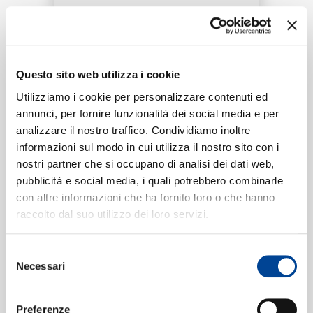
RICERCA
Tracklist:
CHI SIAMO
Questo sito web utilizza i cookie
Bésame
1
Utilizziamo i cookie per personalizzare contenuti ed
02:49
annunci, per fornire funzionalità dei social media e per
Luis Fonsi, Myke Towers
analizzare il nostro traffico. Condividiamo inoltre
CONTATTI
informazioni sul modo in cui utilizza il nostro sito con i
nostri partner che si occupano di analisi dei dati web,
pubblicità e social media, i quali potrebbero combinarle
Formati disponibili:
con altre informazioni che ha fornito loro o che hanno
NEWSLETTER
raccolto dal suo utilizzo dei loro servizi.
Digitale
eSingle Audio/Single Track
Selezione
Data di pubblicazione:
04.06.2021
Necessari
UPC:
00602438347599
del
consenso
Preferenze