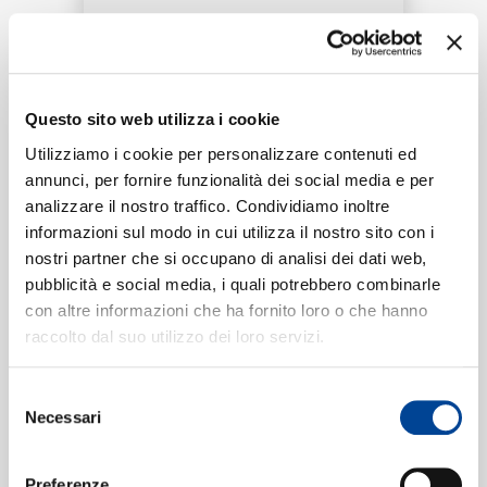
RICERCA
CHI SIAMO
Questo sito web utilizza i cookie
Tracklist:
Utilizziamo i cookie per personalizzare contenuti ed
Bom Bom
1
annunci, per fornire funzionalità dei social media e per
03:23
analizzare il nostro traffico. Condividiamo inoltre
CONTATTI
informazioni sul modo in cui utilizza il nostro sito con i
nostri partner che si occupano di analisi dei dati web,
pubblicità e social media, i quali potrebbero combinarle
Formati disponibili:
con altre informazioni che ha fornito loro o che hanno
NEWSLETTER
raccolto dal suo utilizzo dei loro servizi.
Digitale
eSingle Audio/Single Track
Selezione
Data di pubblicazione:
15.05.2020
Necessari
del
UPC:
00602507223717
consenso
Preferenze