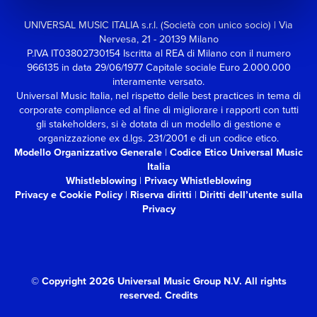
UNIVERSAL MUSIC ITALIA s.r.l. (Società con unico socio) | Via
Nervesa, 21 - 20139 Milano
P.IVA IT03802730154 Iscritta al REA di Milano con il numero
966135 in data 29/06/1977
Capitale sociale Euro 2.000.000
interamente versato.
Universal Music Italia, nel rispetto delle best practices in tema di
corporate compliance ed al fine di migliorare i rapporti con tutti
gli stakeholders,
si è dotata di un modello di gestione e
organizzazione ex d.lgs. 231/2001 e di un codice etico.
Modello Organizzativo Generale
|
Codice Etico Universal Music
Italia
Whistleblowing
|
Privacy Whistleblowing
Privacy e Cookie Policy
|
Riserva diritti
|
Diritti dell’utente sulla
Privacy
© Copyright 2026 Universal Music Group N.V.
All rights
reserved.
Credits