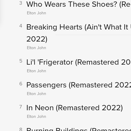
Who Wears These Shoes?
(R
3
Elton John
Breaking Hearts (Ain't What I
4
2022)
Elton John
Li'l 'Frigerator
(Remastered 20
5
Elton John
Passengers
(Remastered 202
6
Elton John
In Neon
(Remastered 2022)
7
Elton John
Burning Buildings
(Remastere
8