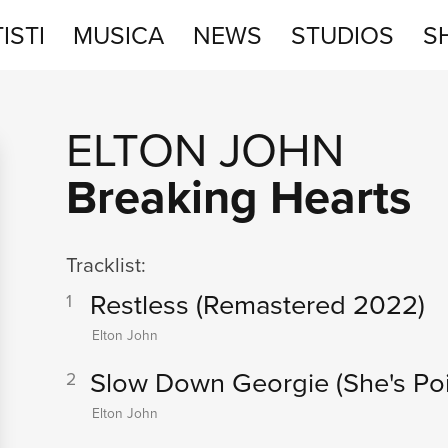
ISTI
MUSICA
NEWS
STUDIOS
S
STUDIOS
ELTON JOHN
SHOP
Breaking Hearts
Tracklist:
Restless
(Remastered 2022)
1
Elton John
Slow Down Georgie (She's Po
2
Elton John