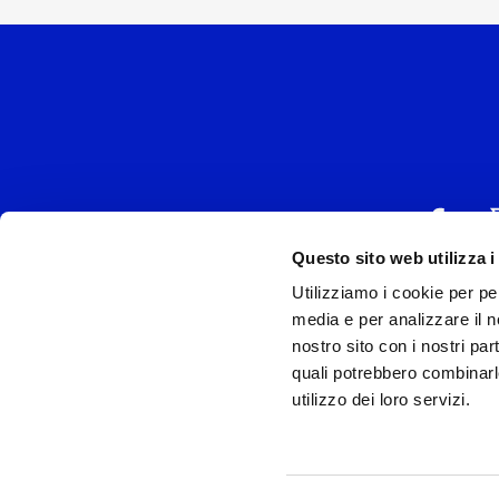
Questo sito web utilizza i
Utilizziamo i cookie per pe
UNIVERSAL MUSIC
media e per analizzare il no
P.IVA IT038027
nostro sito con i nostri par
quali potrebbero combinarl
Universal Music Italia, nel rispetto delle be
utilizzo dei loro servizi.
si è dotata di un 
Model
Privac