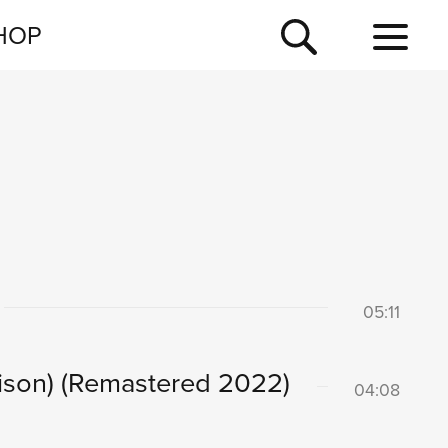
NEWSLETTER
HOP
TOUR
NEWS
05:11
ison)
(Remastered 2022)
04:08