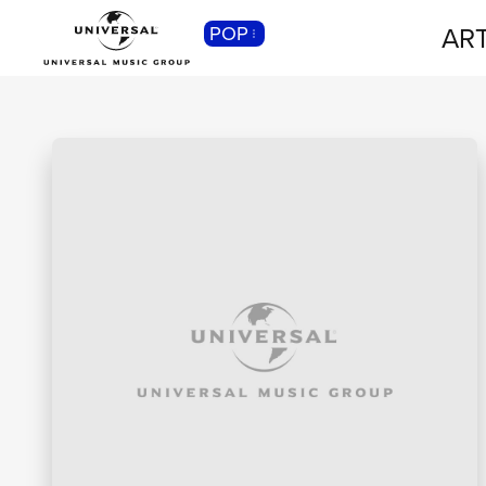
ART
POP
CLASSICA
Musica Classica, Sinfonica,
Contemporanea, Moderna...