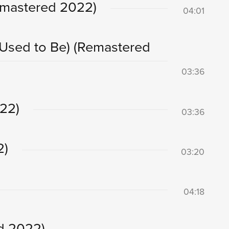
emastered 2022)
04:01
t Used to Be)
(Remastered
03:36
22)
03:36
2)
03:20
04:18
d 2022)