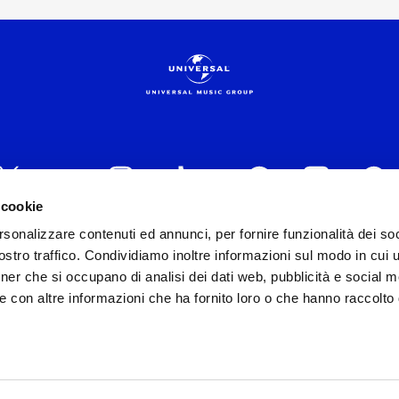
 cookie
rsonalizzare contenuti ed annunci, per fornire funzionalità dei soc
 ITALIA s.r.l. (Società con unico socio) | Via Nervesa, 2
VEDI I DETTAGL
stro traffico. Condividiamo inoltre informazioni sul modo in cui ut
30154 Iscritta al REA di Milano con il numero 966135 in 
tner che si occupano di analisi dei dati web, pubblicità e social m
Capitale sociale Euro 2.000.000 interamente versato.
e con altre informazioni che ha fornito loro o che hanno raccolto
st practices in tema di corporate compliance ed al fine di mig
modello di gestione e organizzazione ex d.lgs. 231/2001 e 
lo Organizzativo Generale
|
Codice Etico Universal Music 
Whistleblowing
|
Privacy Whistleblowing
y e Cookie Policy
|
Riserva diritti
|
Diritti dell’utente sulla