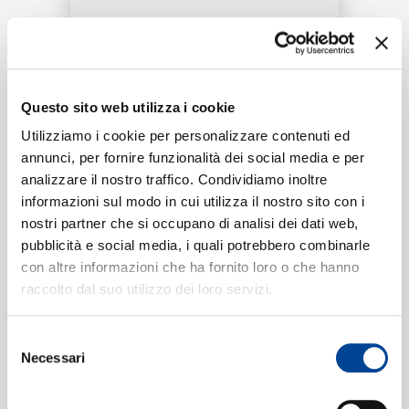
RICERCA
Tracklist:
CHI SIAMO
Questo sito web utilizza i cookie
Ça me dérange
(IzyBeats remix)
1
02:56
Utilizziamo i cookie per personalizzare contenuti ed
Poupie, Jahyanaï
annunci, per fornire funzionalità dei social media e per
analizzare il nostro traffico. Condividiamo inoltre
CONTATTI
informazioni sul modo in cui utilizza il nostro sito con i
nostri partner che si occupano di analisi dei dati web,
Formati disponibili:
pubblicità e social media, i quali potrebbero combinarle
con altre informazioni che ha fornito loro o che hanno
NEWSLETTER
raccolto dal suo utilizzo dei loro servizi.
Digitale
eSingle Audio/Single Track
IzyBeats remix
Selezione
Data di pubblicazione:
17.07.2020
Necessari
del
UPC:
00602435007625
consenso