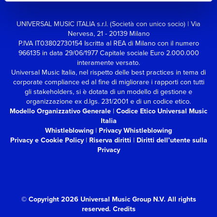
UNIVERSAL MUSIC ITALIA s.r.l. (Società con unico socio) | Via
Nervesa, 21 - 20139 Milano
P.IVA IT03802730154 Iscritta al REA di Milano con il numero
966135 in data 29/06/1977
Capitale sociale Euro 2.000.000
interamente versato.
Universal Music Italia, nel rispetto delle best practices in tema di
corporate compliance ed al fine di migliorare i rapporti con tutti
gli stakeholders,
si è dotata di un modello di gestione e
organizzazione ex d.lgs. 231/2001 e di un codice etico.
Modello Organizzativo Generale
|
Codice Etico Universal Music
Italia
Whistleblowing
|
Privacy Whistleblowing
Privacy e Cookie Policy
|
Riserva diritti
|
Diritti dell’utente sulla
Privacy
© Copyright 2026 Universal Music Group N.V.
All rights
reserved.
Credits