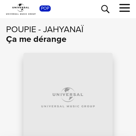
POP
SHOP
POUPIE
-
JAHYANAÏ
Ça me dérange
TOUR
NEWS