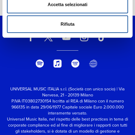
Accetta selezionati
Home Pop
>
Ça nous dérange
Rifiuta
UNIVERSAL MUSIC ITALIA s.r.l. (Società con unico socio) | Via
Nervesa, 21 - 20139 Milano
P.IVA IT03802730154 Iscritta al REA di Milano con il numero
966135 in data 29/06/1977
Capitale sociale Euro 2.000.000
interamente versato.
Universal Music Italia, nel rispetto delle best practices in tema di
corporate compliance ed al fine di migliorare i rapporti con tutti
gli stakeholders,
si è dotata di un modello di gestione e