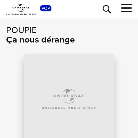
SHOP
POP
POUPIE
Ça nous dérange
TOUR