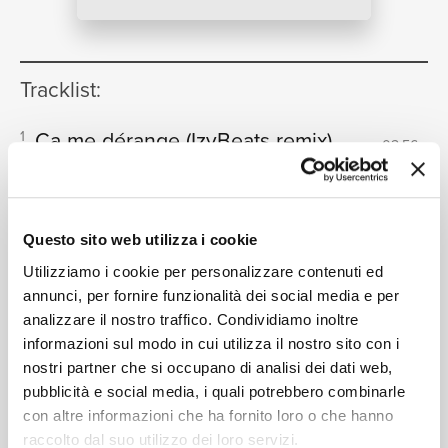
NEWS
Tracklist:
RICERCA
Ça me dérange
(IzyBeats remix)
1
02:56
Poupie, Jahyanaï
Ça nous dérange
(Kel P remix)
2
03:00
Poupie, Driks
CHI SIAMO
Questo sito web utilizza i cookie
Ça me dérange
(Saszy Afroshii
3
Utilizziamo i cookie per personalizzare contenuti ed
Remix)
02:39
annunci, per fornire funzionalità dei social media e per
Poupie, WurlD
analizzare il nostro traffico. Condividiamo inoltre
Ça me dérange
(Live acoustique)
4
informazioni sul modo in cui utilizza il nostro sito con i
CONTATTI
02:31
nostri partner che si occupano di analisi dei dati web,
Poupie
pubblicità e social media, i quali potrebbero combinarle
Ça me dérange
5
03:06
con altre informazioni che ha fornito loro o che hanno
Poupie
raccolto dal suo utilizzo dei loro servizi.