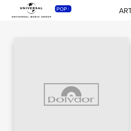
POP
ART
CLASSICA
Musica Classica, Sinfonica,
Contemporanea, Moderna...