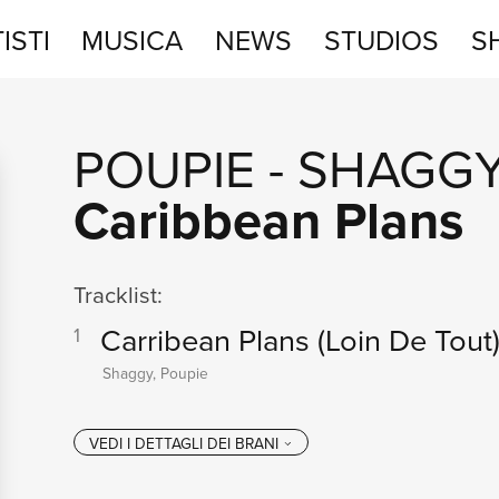
ISTI
MUSICA
NEWS
STUDIOS
S
STUDIOS
POUPIE
-
SHAGG
SHOP
Caribbean Plans
Tracklist:
Carribean Plans
(Loin De Tout
1
Shaggy, Poupie