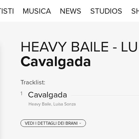
ISTI
MUSICA
NEWS
STUDIOS
S
STUDIOS
HEAVY BAILE
-
LU
SHOP
Cavalgada
Tracklist:
Cavalgada
1
Heavy Baile, Luísa Sonza