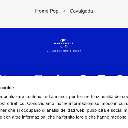
Home Pop
>
Cavalgada
 cookie
rsonalizzare contenuti ed annunci, per fornire funzionalità dei soc
 ITALIA s.r.l. (Società con unico socio) | Via Nervesa, 2
stro traffico. Condividiamo inoltre informazioni sul modo in cui ut
30154 Iscritta al REA di Milano con il numero 966135 in 
tner che si occupano di analisi dei dati web, pubblicità e social m
Capitale sociale Euro 2.000.000 interamente versato.
e con altre informazioni che ha fornito loro o che hanno raccolto
st practices in tema di corporate compliance ed al fine di mig
modello di gestione e organizzazione ex d.lgs. 231/2001 e 