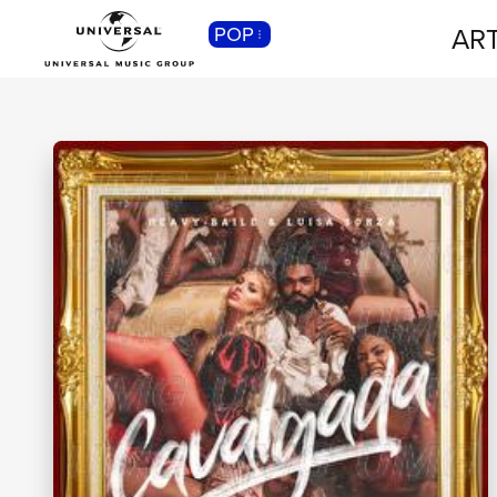
ART
POP
CLASSICA
Musica Classica, Sinfonica,
Contemporanea, Moderna...