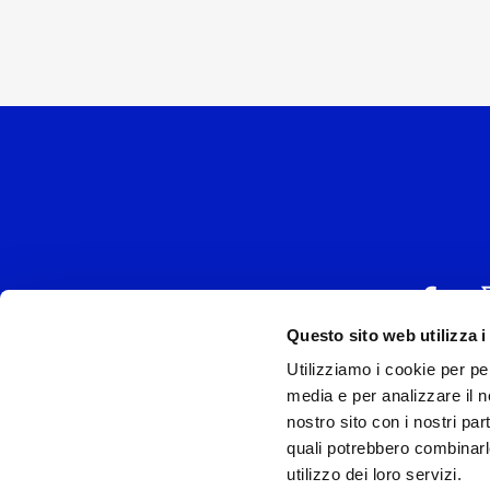
Questo sito web utilizza i
Utilizziamo i cookie per pe
UNIVERSAL MUSIC
media e per analizzare il no
P.IVA IT038027
nostro sito con i nostri par
quali potrebbero combinarl
Universal Music Italia, nel rispetto delle be
utilizzo dei loro servizi.
si è dotata di un 