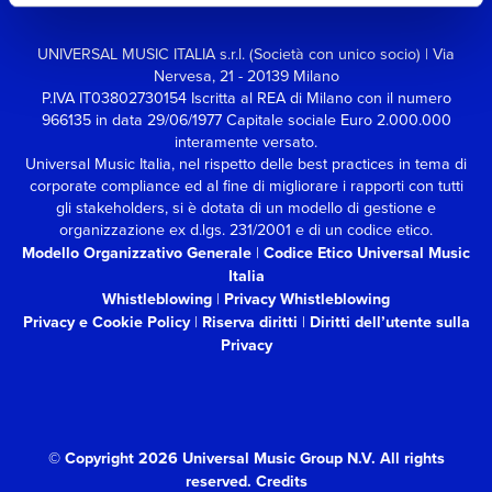
UNIVERSAL MUSIC ITALIA s.r.l. (Società con unico socio) | Via
Nervesa, 21 - 20139 Milano
P.IVA IT03802730154 Iscritta al REA di Milano con il numero
966135 in data 29/06/1977
Capitale sociale Euro 2.000.000
interamente versato.
Universal Music Italia, nel rispetto delle best practices in tema di
corporate compliance ed al fine di migliorare i rapporti con tutti
gli stakeholders,
si è dotata di un modello di gestione e
organizzazione ex d.lgs. 231/2001 e di un codice etico.
Modello Organizzativo Generale
|
Codice Etico Universal Music
Italia
Whistleblowing
|
Privacy Whistleblowing
Privacy e Cookie Policy
|
Riserva diritti
|
Diritti dell’utente sulla
Privacy
© Copyright 2026 Universal Music Group N.V.
All rights
reserved.
Credits