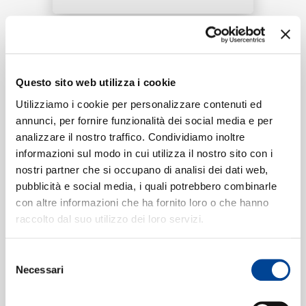
RICERCA
Tracklist:
CHI SIAMO
Questo sito web utilizza i cookie
Chi Vuole Essere Milionario?
1
02:46
Utilizziamo i cookie per personalizzare contenuti ed
Clementino, Fabri Fibra
annunci, per fornire funzionalità dei social media e per
CONTATTI
analizzare il nostro traffico. Condividiamo inoltre
informazioni sul modo in cui utilizza il nostro sito con i
nostri partner che si occupano di analisi dei dati web,
Formati disponibili:
pubblicità e social media, i quali potrebbero combinarle
con altre informazioni che ha fornito loro o che hanno
NEWSLETTER
raccolto dal suo utilizzo dei loro servizi.
Digitale
eSingle Audio/Single Track
AOP version
Selezione
Data di pubblicazione:
19.04.2019
Necessari
del
UPC:
00602577814372
consenso