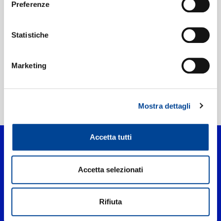
Preferenze
Etichetta:
Polydor
Statistiche
Marketing
Mostra dettagli
Home Pop
>
Chi Vuole Essere Milionario?
Accetta tutti
Accetta selezionati
Rifiuta