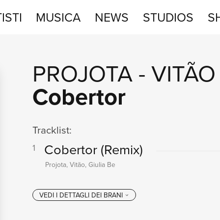
ISTI
MUSICA
NEWS
STUDIOS
S
STUDIOS
PROJOTA
-
VITÃO
SHOP
Cobertor
Tracklist:
Cobertor
(Remix)
1
Projota, Vitão, Giulia Be