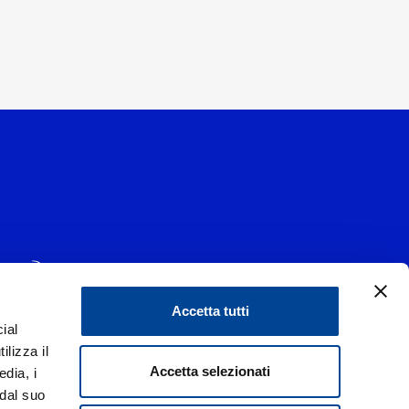
Accetta tutti
ial
1 - 20139 Milano
ilizza il
data 29/06/1977
|
Accetta selezionati
edia, i
 dal suo
liorare i rapporti con tutti gli stakeholders,