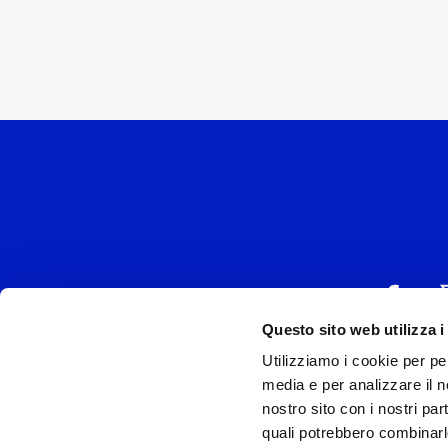
Questo sito web utilizza i
Utilizziamo i cookie per pe
UNIVERSAL MUSIC
media e per analizzare il no
P.IVA IT038027
nostro sito con i nostri par
quali potrebbero combinarl
Universal Music Italia, nel rispetto delle be