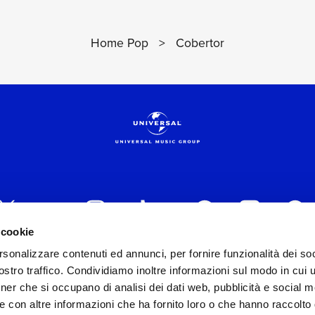
Home Pop
>
Cobertor
 cookie
rsonalizzare contenuti ed annunci, per fornire funzionalità dei soc
 ITALIA s.r.l. (Società con unico socio) | Via Nervesa, 2
stro traffico. Condividiamo inoltre informazioni sul modo in cui ut
30154 Iscritta al REA di Milano con il numero 966135 in 
tner che si occupano di analisi dei dati web, pubblicità e social m
Capitale sociale Euro 2.000.000 interamente versato.
e con altre informazioni che ha fornito loro o che hanno raccolto
st practices in tema di corporate compliance ed al fine di mig