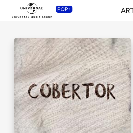
ART
POP
CLASSICA
Musica Classica, Sinfonica,
Contemporanea, Moderna...