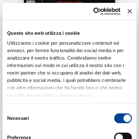
RICERCA
Tracklist:
CHI SIAMO
Questo sito web utilizza i cookie
Con Dios delante
1
Utilizziamo i cookie per personalizzare contenuti ed
03:28
annunci, per fornire funzionalità dei social media e per
Maikel Delacalle
analizzare il nostro traffico. Condividiamo inoltre
CONTATTI
informazioni sul modo in cui utilizza il nostro sito con i
nostri partner che si occupano di analisi dei dati web,
pubblicità e social media, i quali potrebbero combinarle
Formati disponibili:
con altre informazioni che ha fornito loro o che hanno
NEWSLETTER
raccolto dal suo utilizzo dei loro servizi.
Digitale
eSingle Audio/Single Track
Selezione
Data di pubblicazione:
23.02.2023
Necessari
UPC:
00602455417213
del
consenso
Preferenze