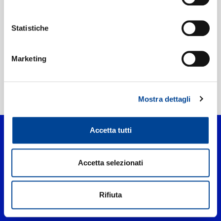
Etichetta:
Virgin Music Label And Artist Services
Statistiche
Marketing
Home Pop
>
Con Dios delante
Mostra dettagli
Accetta tutti
Accetta selezionati
Rifiuta