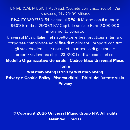
UNIVERSAL MUSIC ITALIA s.r.l. (Società con unico socio) | Via
Nervesa, 21 - 20139 Milano
P.IVA IT03802730154 Iscritta al REA di Milano con il numero
966135 in data 29/06/1977
Capitale sociale Euro 2.000.000
interamente versato.
Universal Music Italia, nel rispetto delle best practices in tema di
corporate compliance ed al fine di migliorare i rapporti con tutti
gli stakeholders,
si è dotata di un modello di gestione e
organizzazione ex d.lgs. 231/2001 e di un codice etico.
Modello Organizzativo Generale
|
Codice Etico Universal Music
Italia
Whistleblowing
|
Privacy Whistleblowing
Privacy e Cookie Policy
|
Riserva diritti
|
Diritti dell’utente sulla
Privacy
© Copyright 2026 Universal Music Group N.V.
All rights
reserved.
Credits