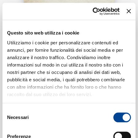
RICERCA
Tracklist:
CHI SIAMO
Questo sito web utilizza i cookie
Cuore
1
Utilizziamo i cookie per personalizzare contenuti ed
03:03
annunci, per fornire funzionalità dei social media e per
CLAVDIO
analizzare il nostro traffico. Condividiamo inoltre
CONTATTI
informazioni sul modo in cui utilizza il nostro sito con i
nostri partner che si occupano di analisi dei dati web,
pubblicità e social media, i quali potrebbero combinarle
Formati disponibili:
con altre informazioni che ha fornito loro o che hanno
NEWSLETTER
raccolto dal suo utilizzo dei loro servizi.
Digitale
eSingle Audio/Single Track
Selezione
Data di pubblicazione:
09.11.2018
Necessari
UPC:
00602577276552
del
consenso
Preferenze