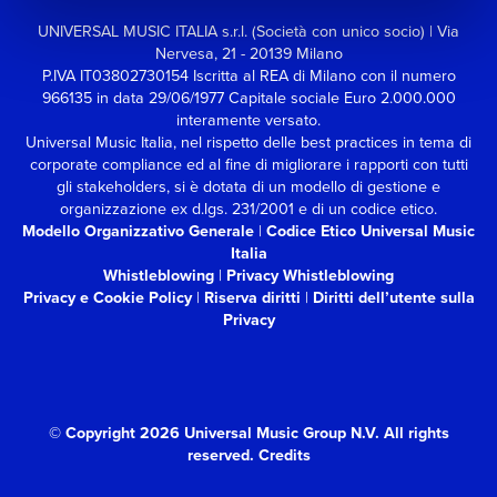
UNIVERSAL MUSIC ITALIA s.r.l. (Società con unico socio) | Via
Nervesa, 21 - 20139 Milano
P.IVA IT03802730154 Iscritta al REA di Milano con il numero
966135 in data 29/06/1977
Capitale sociale Euro 2.000.000
interamente versato.
Universal Music Italia, nel rispetto delle best practices in tema di
corporate compliance ed al fine di migliorare i rapporti con tutti
gli stakeholders,
si è dotata di un modello di gestione e
organizzazione ex d.lgs. 231/2001 e di un codice etico.
Modello Organizzativo Generale
|
Codice Etico Universal Music
Italia
Whistleblowing
|
Privacy Whistleblowing
Privacy e Cookie Policy
|
Riserva diritti
|
Diritti dell’utente sulla
Privacy
© Copyright 2026 Universal Music Group N.V.
All rights
reserved.
Credits