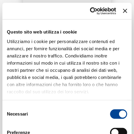
RICERCA
Tracklist:
CHI SIAMO
Questo sito web utilizza i cookie
DA QUANDO
1
Utilizziamo i cookie per personalizzare contenuti ed
02:51
annunci, per fornire funzionalità dei social media e per
LastG
analizzare il nostro traffico. Condividiamo inoltre
CONTATTI
informazioni sul modo in cui utilizza il nostro sito con i
nostri partner che si occupano di analisi dei dati web,
pubblicità e social media, i quali potrebbero combinarle
Formati disponibili:
con altre informazioni che ha fornito loro o che hanno
NEWSLETTER
raccolto dal suo utilizzo dei loro servizi.
Digitale
eSingle Audio/Single Track
Selezione
Data di pubblicazione:
23.01.2026
Necessari
UPC:
00199957329422
del
consenso
Preferenze