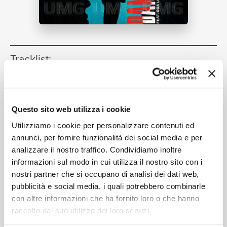
NEWS
RICERCA
Tracklist:
Dance With The Devil
(Extended
1
Mix)
03:16
CHI SIAMO
Questo sito web utilizza i cookie
Keanu Silva, Siks, Oda Loves You
Utilizziamo i cookie per personalizzare contenuti ed
annunci, per fornire funzionalità dei social media e per
analizzare il nostro traffico. Condividiamo inoltre
informazioni sul modo in cui utilizza il nostro sito con i
Formati disponibili:
CONTATTI
nostri partner che si occupano di analisi dei dati web,
pubblicità e social media, i quali potrebbero combinarle
con altre informazioni che ha fornito loro o che hanno
Digitale
eSingle Audio/Single Track
raccolto dal suo utilizzo dei loro servizi.
Dolby Atmos
Data di pubblicazione:
04.04.2025