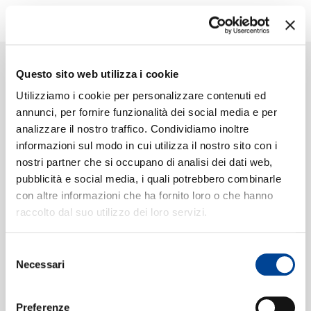
STUDIOS
POP
SHOP
CALI Y EL DANDEE
-
MAU Y
Questo sito web utilizza i cookie
RICKY
-
GUAYNAA
Utilizziamo i cookie per personalizzare contenuti ed
Despiértate
annunci, per fornire funzionalità dei social media e per
analizzare il nostro traffico. Condividiamo inoltre
TOUR
NEWS
RICERCA
informazioni sul modo in cui utilizza il nostro sito con i
nostri partner che si occupano di analisi dei dati web,
CHI SIAMO
CONTATTI
pubblicità e social media, i quali potrebbero combinarle
con altre informazioni che ha fornito loro o che hanno
NEWSLETTER
raccolto dal suo utilizzo dei loro servizi.
Selezione
Necessari
del
consenso
Preferenze