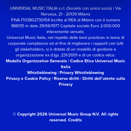
UNIVERSAL MUSIC ITALIA s.r.l. (Società con unico socio) | Via
Nervesa, 21 - 20139 Milano
P.IVA IT03802730154 Iscritta al REA di Milano con il numero
966135 in data 29/06/1977
Capitale sociale Euro 2.000.000
interamente versato.
Universal Music Italia, nel rispetto delle best practices in tema di
corporate compliance ed al fine di migliorare i rapporti con tutti
gli stakeholders,
si è dotata di un modello di gestione e
organizzazione ex d.lgs. 231/2001 e di un codice etico.
Modello Organizzativo Generale
|
Codice Etico Universal Music
Italia
Whistleblowing
|
Privacy Whistleblowing
Privacy e Cookie Policy
|
Riserva diritti
|
Diritti dell’utente sulla
Privacy
© Copyright 2026 Universal Music Group N.V.
All rights
reserved.
Credits