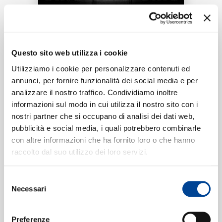
RICERCA
Tracklist:
CHI SIAMO
Questo sito web utilizza i cookie
Doorman
1
Utilizziamo i cookie per personalizzare contenuti ed
03:01
annunci, per fornire funzionalità dei social media e per
slowthai, Mura Masa
analizzare il nostro traffico. Condividiamo inoltre
CONTATTI
informazioni sul modo in cui utilizza il nostro sito con i
nostri partner che si occupano di analisi dei dati web,
pubblicità e social media, i quali potrebbero combinarle
Formati disponibili:
con altre informazioni che ha fornito loro o che hanno
NEWSLETTER
raccolto dal suo utilizzo dei loro servizi.
Digitale
eSingle Audio/Single Track
Selezione
Data di pubblicazione:
19.11.2018
Necessari
UPC:
00602577277740
del
consenso
Preferenze