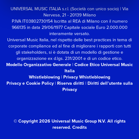
UNIVERSAL MUSIC ITALIA s.r.l. (Società con unico socio) | Via
Nervesa, 21 - 20139 Milano
P.IVA IT03802730154 Iscritta al REA di Milano con il numero
966135 in data 29/06/1977
Capitale sociale Euro 2.000.000
interamente versato.
Universal Music Italia, nel rispetto delle best practices in tema di
corporate compliance ed al fine di migliorare i rapporti con tutti
gli stakeholders,
si è dotata di un modello di gestione e
organizzazione ex d.lgs. 231/2001 e di un codice etico.
Modello Organizzativo Generale
|
Codice Etico Universal Music
Italia
Whistleblowing
|
Privacy Whistleblowing
Privacy e Cookie Policy
|
Riserva diritti
|
Diritti dell’utente sulla
Privacy
© Copyright 2026 Universal Music Group N.V.
All rights
reserved.
Credits