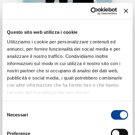
RICERCA
Tracklist:
CHI SIAMO
Questo sito web utilizza i cookie
double D’s
1
Utilizziamo i cookie per personalizzare contenuti ed
03:01
annunci, per fornire funzionalità dei social media e per
schafter, Żabson
analizzare il nostro traffico. Condividiamo inoltre
CONTATTI
informazioni sul modo in cui utilizza il nostro sito con i
nostri partner che si occupano di analisi dei dati web,
pubblicità e social media, i quali potrebbero combinarle
Formati disponibili:
con altre informazioni che ha fornito loro o che hanno
NEWSLETTER
raccolto dal suo utilizzo dei loro servizi.
Digitale
eSingle Audio/Single Track
Selezione
Data di pubblicazione:
25.06.2019
Necessari
UPC:
00602577995521
del
consenso
Preferenze