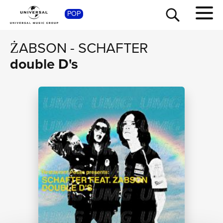
POP
SHOP
ŻABSON
-
SCHAFTER
double D's
TOUR
NEWS