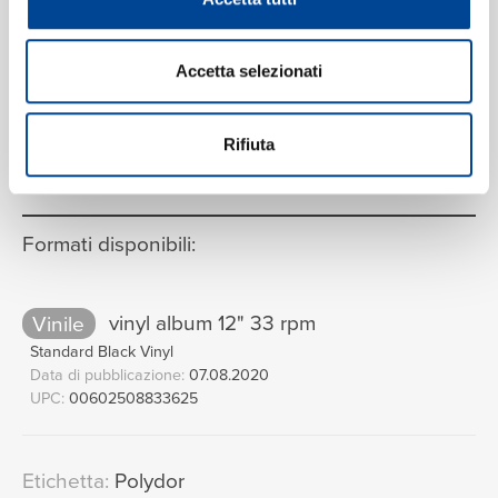
Heat Waves
14
03:59
Glass Animals
((home movie: shoes on))
15
Accetta selezionati
00:31
Glass Animals
VEDI LA TRACKLIST COMPLETA
Helium
16
Rifiuta
05:28
Glass Animals
Formati disponibili:
Vinile
vinyl album 12" 33 rpm
Standard Black Vinyl
Data di pubblicazione:
07.08.2020
UPC:
00602508833625
Etichetta:
Polydor