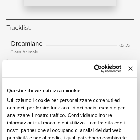
NEWS
Tracklist:
RICERCA
Dreamland
1
03:23
Glass Animals
Tangerine
2
03:21
Glass Animals
((home movie: 1994))
3
CHI SIAMO
00:07
Glass Animals
Questo sito web utilizza i cookie
Hot Sugar
4
03:55
Utilizziamo i cookie per personalizzare contenuti ed
Glass Animals
annunci, per fornire funzionalità dei social media e per
((home movie: btx))
analizzare il nostro traffico. Condividiamo inoltre
5
00:14
CONTATTI
informazioni sul modo in cui utilizza il nostro sito con i
Glass Animals
nostri partner che si occupano di analisi dei dati web,
Space Ghost Coast To Coast
6
03:07
pubblicità e social media, i quali potrebbero combinarle