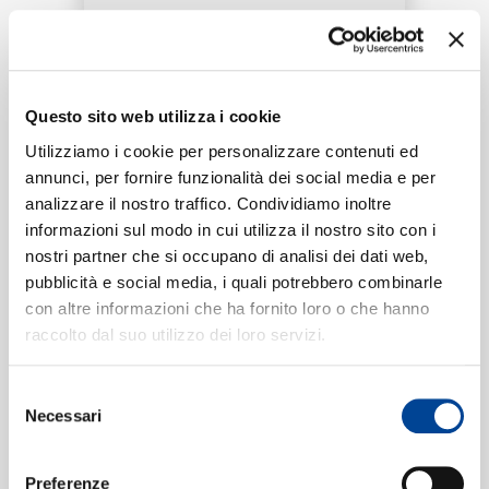
RICERCA
Tracklist:
CHI SIAMO
Questo sito web utilizza i cookie
Drugs
1
Utilizziamo i cookie per personalizzare contenuti ed
03:13
annunci, per fornire funzionalità dei social media e per
August Alsina
analizzare il nostro traffico. Condividiamo inoltre
CONTATTI
informazioni sul modo in cui utilizza il nostro sito con i
nostri partner che si occupano di analisi dei dati web,
pubblicità e social media, i quali potrebbero combinarle
Formati disponibili:
con altre informazioni che ha fornito loro o che hanno
NEWSLETTER
raccolto dal suo utilizzo dei loro servizi.
Digitale
eSingle Audio/Single Track
Selezione
Data di pubblicazione:
07.01.2017
Necessari
UPC:
00602557378269
del
consenso
Preferenze