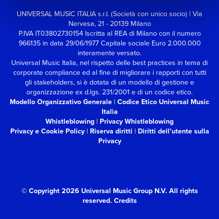
UNIVERSAL MUSIC ITALIA s.r.l. (Società con unico socio) | Via
Nervesa, 21 - 20139 Milano
P.IVA IT03802730154 Iscritta al REA di Milano con il numero
966135 in data 29/06/1977
Capitale sociale Euro 2.000.000
interamente versato.
Universal Music Italia, nel rispetto delle best practices in tema di
corporate compliance ed al fine di migliorare i rapporti con tutti
gli stakeholders,
si è dotata di un modello di gestione e
organizzazione ex d.lgs. 231/2001 e di un codice etico.
Modello Organizzativo Generale
|
Codice Etico Universal Music
Italia
Whistleblowing
|
Privacy Whistleblowing
Privacy e Cookie Policy
|
Riserva diritti
|
Diritti dell’utente sulla
Privacy
© Copyright 2026 Universal Music Group N.V.
All rights
reserved.
Credits