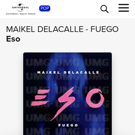
POP
SHOP
MAIKEL DELACALLE
-
FUEGO
Eso
TOUR
NEWS