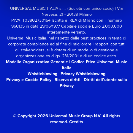
UNIVERSAL MUSIC ITALIA s.r.l. (Società con unico socio) | Via
Nervesa, 21 - 20139 Milano
P.IVA IT03802730154 Iscritta al REA di Milano con il numero
966135 in data 29/06/1977
Capitale sociale Euro 2.000.000
interamente versato.
Universal Music Italia, nel rispetto delle best practices in tema di
corporate compliance ed al fine di migliorare i rapporti con tutti
gli stakeholders,
si è dotata di un modello di gestione e
organizzazione ex d.lgs. 231/2001 e di un codice etico.
Modello Organizzativo Generale
|
Codice Etico Universal Music
Italia
Whistleblowing
|
Privacy Whistleblowing
Privacy e Cookie Policy
|
Riserva diritti
|
Diritti dell’utente sulla
Privacy
© Copyright 2026 Universal Music Group N.V.
All rights
reserved.
Credits