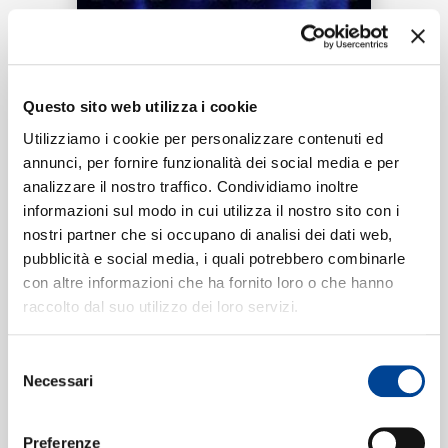
RICERCA
Tracklist:
CHI SIAMO
Questo sito web utilizza i cookie
Eso
1
Utilizziamo i cookie per personalizzare contenuti ed
03:46
annunci, per fornire funzionalità dei social media e per
Maikel Delacalle, Fuego
analizzare il nostro traffico. Condividiamo inoltre
CONTATTI
informazioni sul modo in cui utilizza il nostro sito con i
nostri partner che si occupano di analisi dei dati web,
pubblicità e social media, i quali potrebbero combinarle
Formati disponibili:
con altre informazioni che ha fornito loro o che hanno
NEWSLETTER
raccolto dal suo utilizzo dei loro servizi.
Digitale
eSingle Audio/Single Track
Selezione
Data di pubblicazione:
16.03.2018
Necessari
UPC:
00602567463740
del
consenso
Preferenze