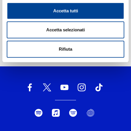
Etichetta:
Universal Music
Accetta tutti
Accetta selezionati
Rifiuta
Home Pop
>
Fade Into Darkness