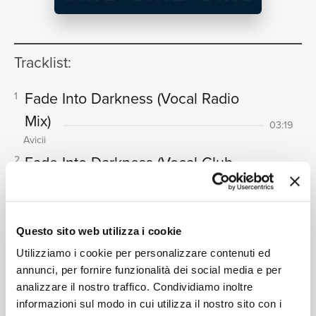
NEWS
Tracklist:
Fade Into Darkness
(Vocal Radio
1
RICERCA
Mix)
03:19
Avicii
Fade Into Darkness
(Vocal Club
2
Mix)
06:09
CHI SIAMO
Avicii
Fade Into Darkness
(Instrumental
3
Questo sito web utilizza i cookie
Radio Mix)
02:58
Utilizziamo i cookie per personalizzare contenuti ed
Avicii
annunci, per fornire funzionalità dei social media e per
Fade Into Darkness
(Instrumental
4
analizzare il nostro traffico. Condividiamo inoltre
informazioni sul modo in cui utilizza il nostro sito con i
Club Mix)