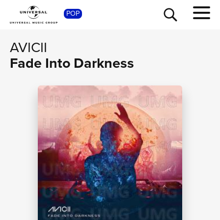
SHOP
POP
AVICII
Fade Into Darkness
TOUR