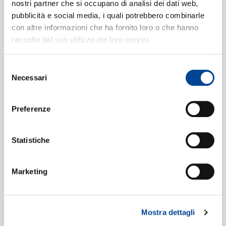
CONTATTI
05:49
nostri partner che si occupano di analisi dei dati web,
Avicii
pubblicità e social media, i quali potrebbero combinarle
con altre informazioni che ha fornito loro o che hanno
raccolto dal suo utilizzo dei loro servizi.
NEWSLETTE
Formati disponibili:
Selezione
Necessari
del
consenso
Digitale
eSingle Audio/Single Track
Preferenze
Remixes
Data di pubblicazione:
23.11.2017
UPC:
00602527868431
Statistiche
Digitale
eSingle Audio/Multi Track
Marketing
Data di pubblicazione:
22.07.2011
UPC:
00602527802565
Mostra dettagli