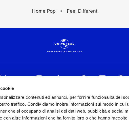
Home Pop
>
Feel Different
 cookie
rsonalizzare contenuti ed annunci, per fornire funzionalità dei soc
 ITALIA s.r.l. (Società con unico socio) | Via Nervesa, 2
stro traffico. Condividiamo inoltre informazioni sul modo in cui ut
30154 Iscritta al REA di Milano con il numero 966135 in 
tner che si occupano di analisi dei dati web, pubblicità e social m
Capitale sociale Euro 2.000.000 interamente versato.
e con altre informazioni che ha fornito loro o che hanno raccolto
st practices in tema di corporate compliance ed al fine di mig
modello di gestione e organizzazione ex d.lgs. 231/2001 e 