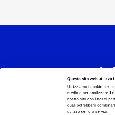
Questo sito web utilizza i
Utilizziamo i cookie per pe
UNIVERSAL MUSIC
media e per analizzare il no
P.IVA IT038027
nostro sito con i nostri par
quali potrebbero combinarl
Universal Music Italia, nel rispetto delle be
utilizzo dei loro servizi.
si è dotata di un 