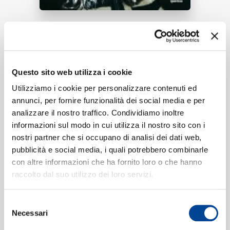
RICERCA
ASCOLTA ORA
Questo sito web utilizza i cookie
Tracklist:
CHI SIAMO
Utilizziamo i cookie per personalizzare contenuti ed
annunci, per fornire funzionalità dei social media e per
FESTA
1
02:13
analizzare il nostro traffico. Condividiamo inoltre
Iperiixo
informazioni sul modo in cui utilizza il nostro sito con i
nostri partner che si occupano di analisi dei dati web,
CONTATTI
pubblicità e social media, i quali potrebbero combinarle
con altre informazioni che ha fornito loro o che hanno
Formati disponibili:
raccolto dal suo utilizzo dei loro servizi.
NEWSLETTER
Selezione
Digitale
eSingle Audio/Single Track
Necessari
del
Data di pubblicazione:
10.01.2025
consenso