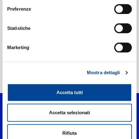
UPC:
00602475794608
Preferenze
Etichetta:
Third Party Distribution Deal
Statistiche
Marketing
Mostra dettagli
Home Pop
>
FESTA
Accetta tutti
Accetta selezionati
Rifiuta