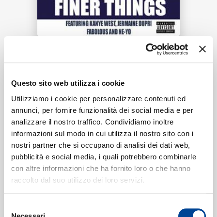
RICERCA
Tracklist:
Questo sito web utilizza i cookie
CHI SIAMO
Finer Things
(Album Version
1
Utilizziamo i cookie per personalizzare contenuti ed
(Explicit))
annunci, per fornire funzionalità dei social media e per
04:11
analizzare il nostro traffico. Condividiamo inoltre
DJ Felli Fel, Kanye West, Jermaine Dupri, Fabolous, Ne-
Yo
informazioni sul modo in cui utilizza il nostro sito con i
CONTATTI
nostri partner che si occupano di analisi dei dati web,
pubblicità e social media, i quali potrebbero combinarle
con altre informazioni che ha fornito loro o che hanno
Formati disponibili:
raccolto dal suo utilizzo dei loro servizi.
NEWSLETTER
Selezione
Digitale
eSingle Audio/Single Track
Necessari