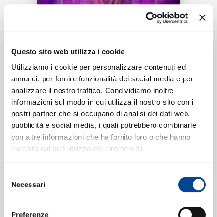
RICERCA
Tracklist:
CHI SIAMO
Questo sito web utilizza i cookie
Fugitivo
1
Utilizziamo i cookie per personalizzare contenuti ed
03:08
annunci, per fornire funzionalità dei social media e per
Maikel Delacalle
analizzare il nostro traffico. Condividiamo inoltre
CONTATTI
informazioni sul modo in cui utilizza il nostro sito con i
nostri partner che si occupano di analisi dei dati web,
pubblicità e social media, i quali potrebbero combinarle
Formati disponibili:
con altre informazioni che ha fornito loro o che hanno
NEWSLETTER
raccolto dal suo utilizzo dei loro servizi.
Digitale
eSingle Audio/Single Track
Selezione
Data di pubblicazione:
11.07.2019
Necessari
UPC:
00602577960949
del
consenso
Preferenze