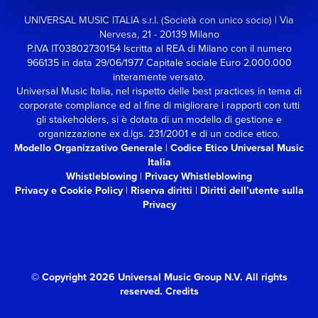
UNIVERSAL MUSIC ITALIA s.r.l. (Società con unico socio) | Via
Nervesa, 21 - 20139 Milano
P.IVA IT03802730154 Iscritta al REA di Milano con il numero
966135 in data 29/06/1977
Capitale sociale Euro 2.000.000
interamente versato.
Universal Music Italia, nel rispetto delle best practices in tema di
corporate compliance ed al fine di migliorare i rapporti con tutti
gli stakeholders,
si è dotata di un modello di gestione e
organizzazione ex d.lgs. 231/2001 e di un codice etico.
Modello Organizzativo Generale
|
Codice Etico Universal Music
Italia
Whistleblowing
|
Privacy Whistleblowing
Privacy e Cookie Policy
|
Riserva diritti
|
Diritti dell’utente sulla
Privacy
© Copyright 2026 Universal Music Group N.V.
All rights
reserved.
Credits