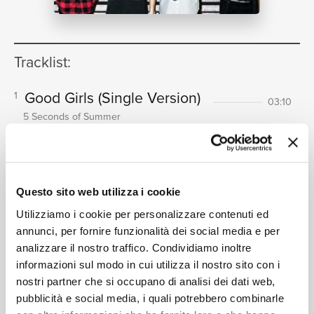
NEWS
Tracklist:
RICERCA
Good Girls
(Single Version)
1
03:10
5 Seconds of Summer
Just Saying
2
02:39
5 Seconds of Summer
CHI SIAMO
Long Way Home
(Acoustic)
3
03:17
Questo sito web utilizza i cookie
5 Seconds of Summer
Utilizziamo i cookie per personalizzare contenuti ed
Good Girls
(Acoustic)
4
03:03
annunci, per fornire funzionalità dei social media e per
5 Seconds of Summer
analizzare il nostro traffico. Condividiamo inoltre
CONTATTI
informazioni sul modo in cui utilizza il nostro sito con i
nostri partner che si occupano di analisi dei dati web,
pubblicità e social media, i quali potrebbero combinarle
Formati disponibili: