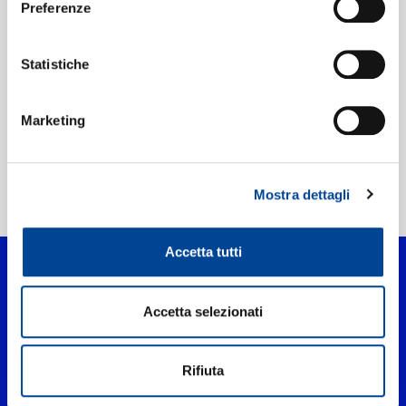
Preferenze
Etichetta:
187 Strassenbande
Statistiche
Marketing
Mostra dettagli
Home Pop
>
HaifischNikez Allstars
Accetta tutti
Accetta selezionati
Rifiuta