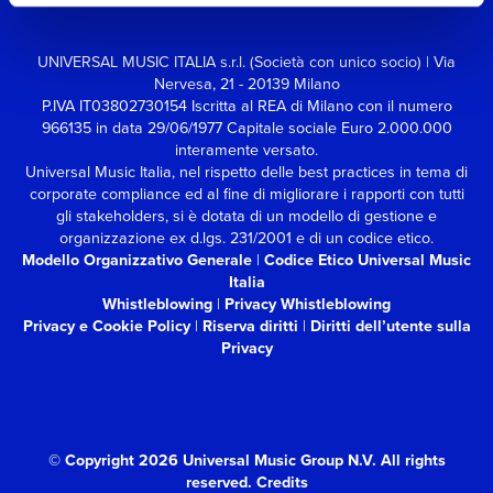
UNIVERSAL MUSIC ITALIA s.r.l. (Società con unico socio) | Via
Nervesa, 21 - 20139 Milano
P.IVA IT03802730154 Iscritta al REA di Milano con il numero
966135 in data 29/06/1977
Capitale sociale Euro 2.000.000
interamente versato.
Universal Music Italia, nel rispetto delle best practices in tema di
corporate compliance ed al fine di migliorare i rapporti con tutti
gli stakeholders,
si è dotata di un modello di gestione e
organizzazione ex d.lgs. 231/2001 e di un codice etico.
Modello Organizzativo Generale
|
Codice Etico Universal Music
Italia
Whistleblowing
|
Privacy Whistleblowing
Privacy e Cookie Policy
|
Riserva diritti
|
Diritti dell’utente sulla
Privacy
© Copyright 2026 Universal Music Group N.V.
All rights
reserved.
Credits