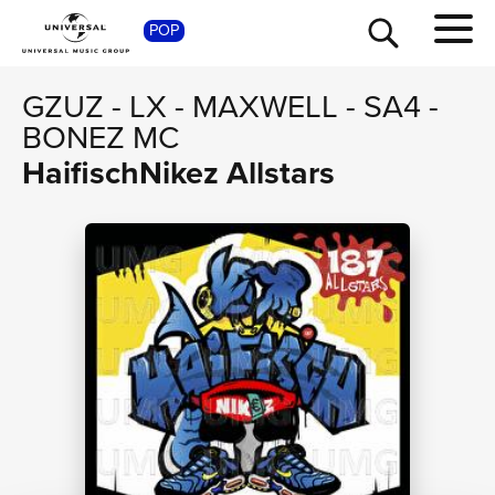
POP
SHOP
GZUZ
-
LX
-
MAXWELL
-
SA4
-
BONEZ MC
HaifischNikez Allstars
TOUR
NEWS