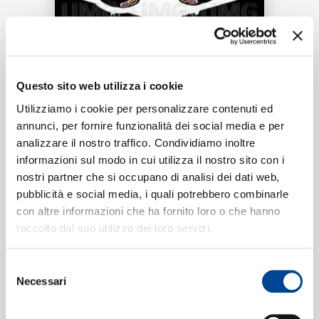
RICERCA
CHI SIAMO
Tracklist:
Questo sito web utilizza i cookie
Utilizziamo i cookie per personalizzare contenuti ed
HaifischNikez Allstars
1
03:03
annunci, per fornire funzionalità dei social media e per
LX, Maxwell, Bonez MC, Gzuz, Sa4
CONTATTI
analizzare il nostro traffico. Condividiamo inoltre
informazioni sul modo in cui utilizza il nostro sito con i
nostri partner che si occupano di analisi dei dati web,
pubblicità e social media, i quali potrebbero combinarle
Formati disponibili:
con altre informazioni che ha fornito loro o che hanno
NEWSLETTER
raccolto dal suo utilizzo dei loro servizi.
Digitale
eSingle Audio/Single Track
Selezione
Data di pubblicazione:
28.12.2018
Necessari
del
UPC:
00602577390807
consenso