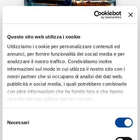
RICERCA
Tracklist:
CHI SIAMO
Questo sito web utilizza i cookie
Hola!
1
04:06
Utilizziamo i cookie per personalizzare contenuti ed
Clementino, Nayt
annunci, per fornire funzionalità dei social media e per
analizzare il nostro traffico. Condividiamo inoltre
CONTATTI
informazioni sul modo in cui utilizza il nostro sito con i
nostri partner che si occupano di analisi dei dati web,
Formati disponibili:
pubblicità e social media, i quali potrebbero combinarle
con altre informazioni che ha fornito loro o che hanno
NEWSLETTER
raccolto dal suo utilizzo dei loro servizi.
Digitale
eSingle Audio/Single Track
AOP version
Selezione
Data di pubblicazione:
12.04.2019
Necessari
del
UPC:
00602577685033
consenso