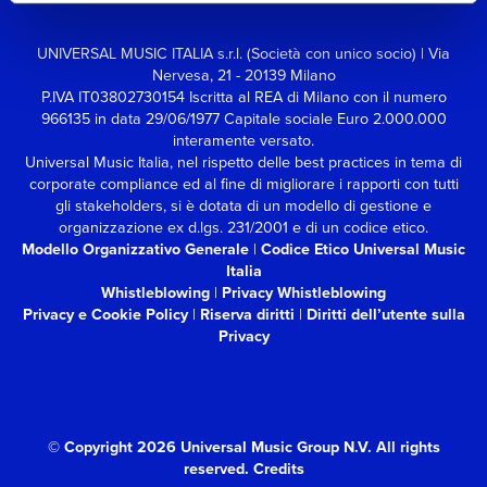
UNIVERSAL MUSIC ITALIA s.r.l. (Società con unico socio) | Via
Nervesa, 21 - 20139 Milano
P.IVA IT03802730154 Iscritta al REA di Milano con il numero
966135 in data 29/06/1977
Capitale sociale Euro 2.000.000
interamente versato.
Universal Music Italia, nel rispetto delle best practices in tema di
corporate compliance ed al fine di migliorare i rapporti con tutti
gli stakeholders,
si è dotata di un modello di gestione e
organizzazione ex d.lgs. 231/2001 e di un codice etico.
Modello Organizzativo Generale
|
Codice Etico Universal Music
Italia
Whistleblowing
|
Privacy Whistleblowing
Privacy e Cookie Policy
|
Riserva diritti
|
Diritti dell’utente sulla
Privacy
© Copyright 2026 Universal Music Group N.V.
All rights
reserved.
Credits