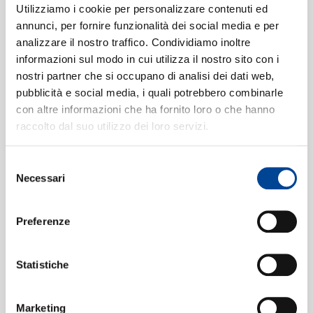
SIAMO
Ludovico Einaudi
Utilizziamo i cookie per personalizzare contenuti ed
annunci, per fornire funzionalità dei social media e per
Samba
7
04:14
analizzare il nostro traffico. Condividiamo inoltre
Ludovico Einaudi
informazioni sul modo in cui utilizza il nostro sito con i
Melodia Africana III
8
04:19
nostri partner che si occupano di analisi dei dati web,
CONTATTI
Ludovico Einaudi
pubblicità e social media, i quali potrebbero combinarle
La Nascita Delle Cose Segrete
con altre informazioni che ha fornito loro o che hanno
9
04:23
raccolto dal suo utilizzo dei loro servizi.
Ludovico Einaudi
Quel Che Resta
10
04:22
Selezione
Ludovico Einaudi
NEWSLETT
Necessari
del
Inizio
11
consenso
03:27
Ludovico Einaudi
Preferenze
Limbo
12
04:28
Ludovico Einaudi
Statistiche
Bella Notte
13
05:14
Ludovico Einaudi
Marketing