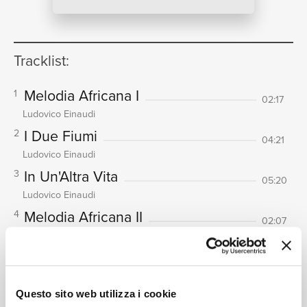
NEWS
Tracklist:
Melodia Africana I
1
RICERCA
02:17
Ludovico Einaudi
I Due Fiumi
2
04:21
Ludovico Einaudi
In Un'Altra Vita
3
05:20
CHI
Ludovico Einaudi
Melodia Africana II
4
02:07
Ludovico Einaudi
Stella Del Mattino
5
02:13
Ludovico Einaudi
I Giorni
6
Questo sito web utilizza i cookie
05:59