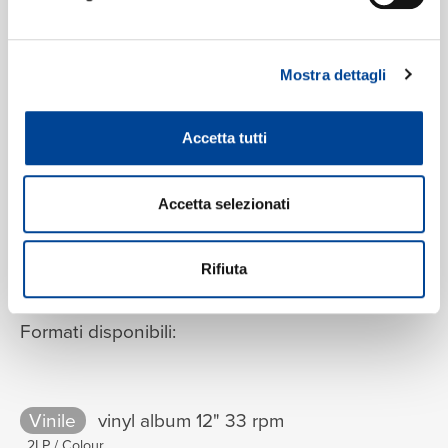
Canzone Africana IV
14
07:32
Ludovico Einaudi
Mostra dettagli
Accetta tutti
Accetta selezionati
VEDI LA TRACKLIST COMPLETA
Rifiuta
Formati disponibili:
Vinile
vinyl album 12" 33 rpm
2LP / Colour