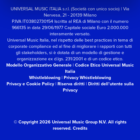
UNIVERSAL MUSIC ITALIA s.r.l. (Società con unico socio) | Via
Nervesa, 21 - 20139 Milano
P.IVA IT03802730154 Iscritta al REA di Milano con il numero
966135 in data 29/06/1977
Capitale sociale Euro 2.000.000
interamente versato.
Universal Music Italia, nel rispetto delle best practices in tema di
corporate compliance ed al fine di migliorare i rapporti con tutti
gli stakeholders,
si è dotata di un modello di gestione e
organizzazione ex d.lgs. 231/2001 e di un codice etico.
Modello Organizzativo Generale
|
Codice Etico Universal Music
Italia
Whistleblowing
|
Privacy Whistleblowing
Privacy e Cookie Policy
|
Riserva diritti
|
Diritti dell’utente sulla
Privacy
© Copyright 2026 Universal Music Group N.V.
All rights
reserved.
Credits