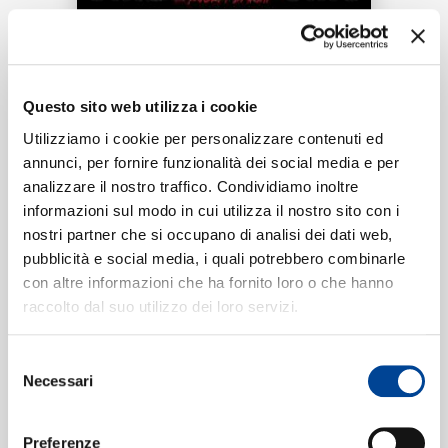
RICERCA
Tracklist:
CHI SIAMO
Questo sito web utilizza i cookie
In The Middle
1
Utilizziamo i cookie per personalizzare contenuti ed
04:27
annunci, per fornire funzionalità dei social media e per
AI, MIURA DAICHI
analizzare il nostro traffico. Condividiamo inoltre
CONTATTI
informazioni sul modo in cui utilizza il nostro sito con i
nostri partner che si occupano di analisi dei dati web,
pubblicità e social media, i quali potrebbero combinarle
Formati disponibili:
con altre informazioni che ha fornito loro o che hanno
NEWSLETTER
raccolto dal suo utilizzo dei loro servizi.
Digitale
eSingle Audio/Single Track
Selezione
Data di pubblicazione:
13.08.2021
Necessari
UPC:
00602438418596
del
consenso
Preferenze