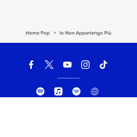
Home Pop
>
Io Non Appartengo Più
UNIVERSAL MUSIC ITALIA s.r.l. (Società con unico socio) | Via
Nervesa, 21 - 20139 Milano
P.IVA IT03802730154 Iscritta al REA di Milano con il numero
966135 in data 29/06/1977
Capitale sociale Euro 2.000.000