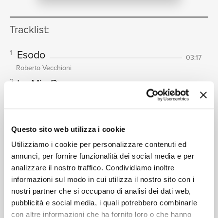
NEWS
Tracklist:
Esodo
1
03:17
RICERCA
Roberto Vecchioni
Le Mie Donne
2
03:55
Roberto Vecchioni
Il Miracolo Segreto
3
06:48
CHI SIAMO
Roberto Vecchioni
Questo sito web utilizza i cookie
Sei Nel Mio Cuore
4
04:26
Utilizziamo i cookie per personalizzare contenuti ed
Roberto Vecchioni
annunci, per fornire funzionalità dei social media e per
Sui Ricordi
5
analizzare il nostro traffico. Condividiamo inoltre
04:49
CONTATTI
informazioni sul modo in cui utilizza il nostro sito con i
Roberto Vecchioni
nostri partner che si occupano di analisi dei dati web,
Ho Conosciuto Il Dolore
6
05:24
pubblicità e social media, i quali potrebbero combinarle
Roberto Vecchioni
con altre informazioni che ha fornito loro o che hanno