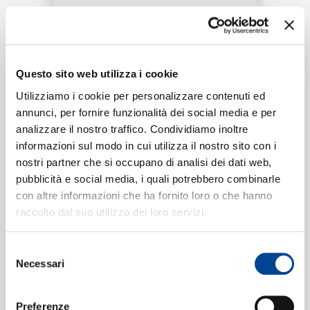
RICERCA
Tracklist:
CHI SIAMO
Questo sito web utilizza i cookie
It's Time
1
Utilizziamo i cookie per personalizzare contenuti ed
03:19
annunci, per fornire funzionalità dei social media e per
Sub Focus, Gene Farris
analizzare il nostro traffico. Condividiamo inoltre
CONTATTI
informazioni sul modo in cui utilizza il nostro sito con i
nostri partner che si occupano di analisi dei dati web,
pubblicità e social media, i quali potrebbero combinarle
Formati disponibili:
con altre informazioni che ha fornito loro o che hanno
NEWSLETTER
raccolto dal suo utilizzo dei loro servizi.
Digitale
eSingle Audio/Single Track
Selezione
Data di pubblicazione:
20.05.2022
Necessari
UPC:
00602445853816
del
consenso
Preferenze