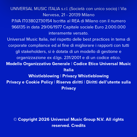
UNIVERSAL MUSIC ITALIA s.r.l. (Società con unico socio) | Via
Nervesa, 21 - 20139 Milano
P.IVA IT03802730154 Iscritta al REA di Milano con il numero
966135 in data 29/06/1977
Capitale sociale Euro 2.000.000
interamente versato.
Universal Music Italia, nel rispetto delle best practices in tema di
corporate compliance ed al fine di migliorare i rapporti con tutti
gli stakeholders,
si è dotata di un modello di gestione e
organizzazione ex d.lgs. 231/2001 e di un codice etico.
Modello Organizzativo Generale
|
Codice Etico Universal Music
Italia
Whistleblowing
|
Privacy Whistleblowing
Privacy e Cookie Policy
|
Riserva diritti
|
Diritti dell’utente sulla
Privacy
© Copyright 2026 Universal Music Group N.V.
All rights
reserved.
Credits