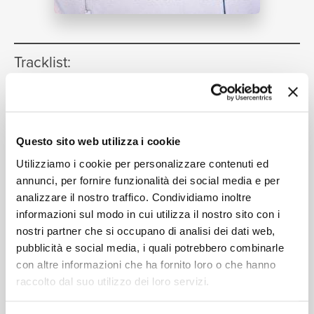
NEWS
Tracklist:
RICERCA
jealousy, jealousy
(Tik Tok Snippet
1
/ live from "driving home 2 u")
00:23
Olivia Rodrigo
CHI SIAMO
Questo sito web utilizza i cookie
Utilizziamo i cookie per personalizzare contenuti ed
annunci, per fornire funzionalità dei social media e per
analizzare il nostro traffico. Condividiamo inoltre
Formati disponibili:
informazioni sul modo in cui utilizza il nostro sito con i
CONTATTI
nostri partner che si occupano di analisi dei dati web,
pubblicità e social media, i quali potrebbero combinarle
Digitale
eSingle Audio/Single Track
con altre informazioni che ha fornito loro o che hanno
live from "driving home 2 u" (extended version)
raccolto dal suo utilizzo dei loro servizi.
Data di pubblicazione:
25.03.2022
UPC:
00602445780044