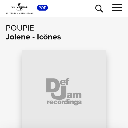
POP
SHOP
POUPIE
Jolene - Icônes
TOUR
NEWS