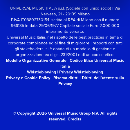
UNIVERSAL MUSIC ITALIA s.r.l. (Società con unico socio) | Via
Nervesa, 21 - 20139 Milano
P.IVA IT03802730154 Iscritta al REA di Milano con il numero
966135 in data 29/06/1977
Capitale sociale Euro 2.000.000
interamente versato.
Universal Music Italia, nel rispetto delle best practices in tema di
corporate compliance ed al fine di migliorare i rapporti con tutti
gli stakeholders,
si è dotata di un modello di gestione e
organizzazione ex d.lgs. 231/2001 e di un codice etico.
Modello Organizzativo Generale
|
Codice Etico Universal Music
Italia
Whistleblowing
|
Privacy Whistleblowing
Privacy e Cookie Policy
|
Riserva diritti
|
Diritti dell’utente sulla
Privacy
© Copyright 2026 Universal Music Group N.V.
All rights
reserved.
Credits