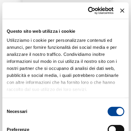
RICERCA
Tracklist:
CHI SIAMO
Questo sito web utilizza i cookie
Jolene - Icônes
1
Utilizziamo i cookie per personalizzare contenuti ed
02:20
annunci, per fornire funzionalità dei social media e per
Poupie
analizzare il nostro traffico. Condividiamo inoltre
CONTATTI
informazioni sul modo in cui utilizza il nostro sito con i
nostri partner che si occupano di analisi dei dati web,
pubblicità e social media, i quali potrebbero combinarle
Formati disponibili:
con altre informazioni che ha fornito loro o che hanno
NEWSLETTER
raccolto dal suo utilizzo dei loro servizi.
Digitale
eSingle Audio/Single Track
Selezione
Data di pubblicazione:
07.03.2022
Necessari
UPC:
00602445547876
del
consenso
Preferenze