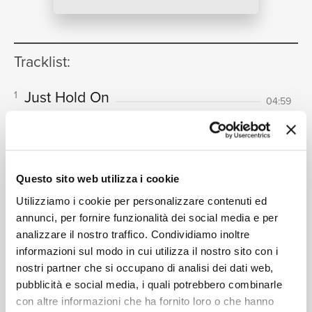
NEWS
Tracklist:
RICERCA
Just Hold On
1
04:59
Sub Focus, Wilkinson
CHI SIAMO
Questo sito web utilizza i cookie
Formati disponibili:
Utilizziamo i cookie per personalizzare contenuti ed
annunci, per fornire funzionalità dei social media e per
analizzare il nostro traffico. Condividiamo inoltre
Digitale
eSingle Audio/Single Track
CONTATTI
informazioni sul modo in cui utilizza il nostro sito con i
Eli Brown Extended Mix / Beatport
nostri partner che si occupano di analisi dei dati web,
Data di pubblicazione:
12.06.2020
pubblicità e social media, i quali potrebbero combinarle
UPC:
00602507211400
con altre informazioni che ha fornito loro o che hanno