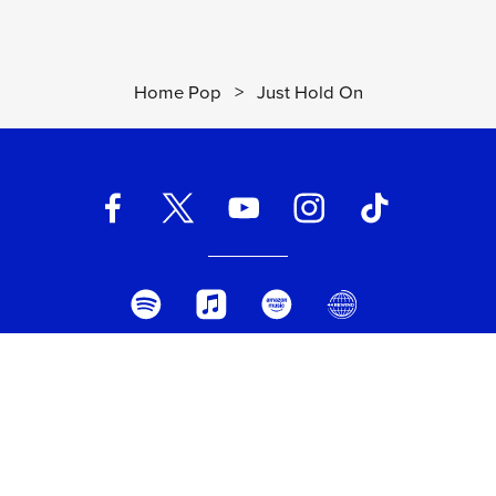
Home Pop
>
Just Hold On
UNIVERSAL MUSIC ITALIA s.r.l. (Società con unico socio) | Via
Nervesa, 21 - 20139 Milano
P.IVA IT03802730154 Iscritta al REA di Milano con il numero
966135 in data 29/06/1977
Capitale sociale Euro 2.000.000
interamente versato.