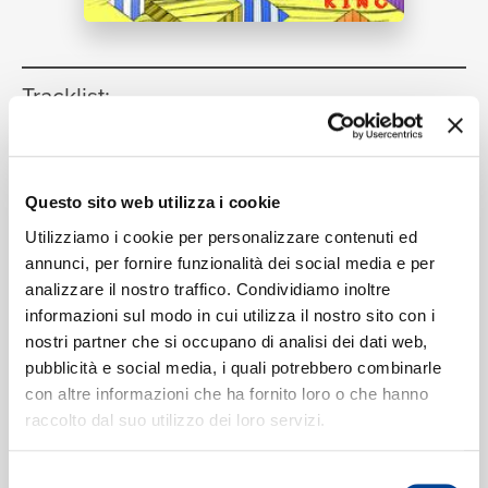
RICERCA
Tracklist:
King
1
03:33
Years & Years
Questo sito web utilizza i cookie
CHI SIAMO
Utilizziamo i cookie per personalizzare contenuti ed
annunci, per fornire funzionalità dei social media e per
Formati disponibili:
analizzare il nostro traffico. Condividiamo inoltre
informazioni sul modo in cui utilizza il nostro sito con i
CONTATTI
nostri partner che si occupano di analisi dei dati web,
Digitale
eSingle Audio/Single Track
pubblicità e social media, i quali potrebbero combinarle
LICKD
con altre informazioni che ha fornito loro o che hanno
Data di pubblicazione:
17.01.2020
raccolto dal suo utilizzo dei loro servizi.
UPC:
00602508747229
Selezione