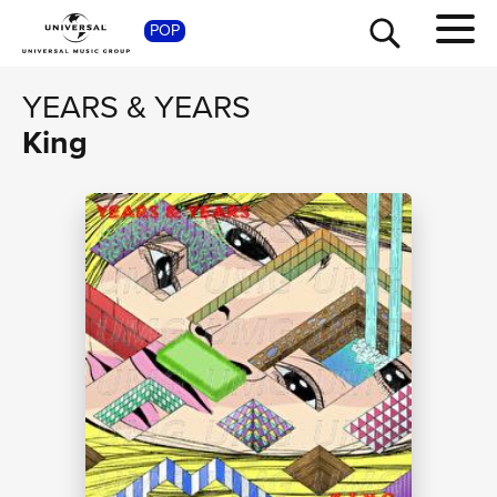
SHOP
POP
YEARS & YEARS
King
TOUR
NEWS