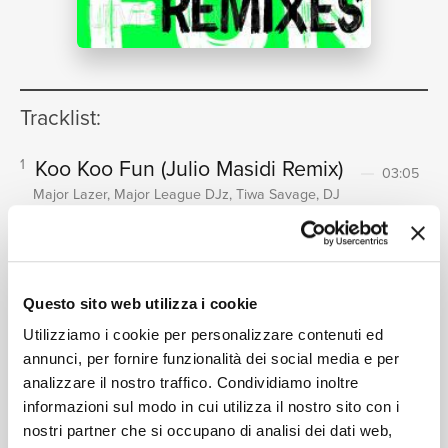
NEWS
Tracklist:
RICERCA
Koo Koo Fun
(Julio Masidi Remix)
1
03:05
Major Lazer, Major League DJz, Tiwa Savage, DJ
Maphorisa, Bianca Costa
Koo Koo Fun
(Nic Fanciulli Remix /
2
CHI SIAMO
Radio Edit)
02:59
Questo sito web utilizza i cookie
Major Lazer, Major League DJz, Tiwa Savage, DJ
Maphorisa
Utilizziamo i cookie per personalizzare contenuti ed
Koo Koo Fun
(Chloé Caillet
3
annunci, per fornire funzionalità dei social media e per
analizzare il nostro traffico. Condividiamo inoltre
Remix)
05:11
CONTATTI
informazioni sul modo in cui utilizza il nostro sito con i
Major Lazer, Major League DJz, Tiwa Savage, DJ
nostri partner che si occupano di analisi dei dati web,
Maphorisa